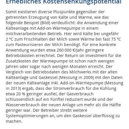
Erhebliches Kostensenkungspotential
Somit existieren diverse Pluspunkte gegenüber der
getrennten Erzeugung von Kälte und Wärme, wie das
folgende Beispiel (Bild) verdeutlicht: die Anwendung einer
Kälteanlage mit Add-on-Wärmepumpe in einem
milchverarbeitenden Betrieb. Hier wird Kälte bei ungefähr
2 °C zum Frischhalten der Milch sowie Wärme bei fast 75 °C
zum Pasteurisieren der Milch benötigt. Für eine konkrete
Anwendung wurden etwa 260 000 €/Jahr geringere
Betriebskosten errechnet. Der Return on Investment für die
Zusatzkosten der Wärmepumpe ist schon nach wenigen
Jahren oder sogar nach wenigen Monaten erreicht. Der
Vergleich von Betriebsdaten des Milchwerks mit der alten
Kälteanlage und Gaskessel (Messung in 2009) mit den Daten
der neuen Kälteanlage inkl. Add-on-Wärmepumpe (Messung
in 2013) ergab, dass der Stromverbrauch für die Kühlung
etwa 20 % geringer ausfiel, der Gasverbrauch
schlussendlich auf ein Fünftel reduziert wurde und der
Wasserverbrauch der neuen Anlage um mehr als die Hälfte
geringer war. Der Betreiber strebt weitere
Systemoptimierungen an, um den Gaskessel überflüssig zu
machen.