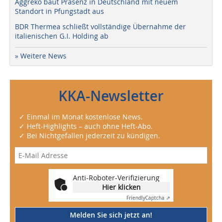
Aggreko baut Präsenz in Deutschland mit neuem
Standort in Pfungstadt aus
BDR Thermea schließt vollständige Übernahme der
italienischen G.I. Holding ab
» Weitere News
KKA-Newsletter
✓ Einmal im Monat kostenlose News.
✓ Heft-Highlights – auch ohne Heft-Abo.
✓ Bei Nichtgefallen jederzeit zu kündigen.
Anti-Roboter-Verifizierung
Hier klicken
Friendly
Captcha ⇗
Melden Sie sich jetzt an!