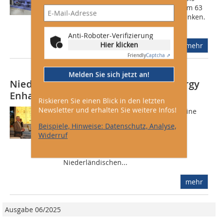
2020 den spezifischen CO2-Ausstoß um 63
% gegenüber den Werten von 1995 senken.
Zu...
Anti-Roboter-Verifizierung
Hier klicken
mehr
Friendly
Captcha ⇗
Melden Sie sich jetzt an!
Niederländischer Kältepreis für „Energy
Enhancer“ von GEA
Riskieren Sie einen Blick in den letzten
Newsletter und erhalten Sie weitere Infos!
Für ihre Kombination aus Kältemaschine
und Wärmepumpe gewann die GEA
Beispiele, Hinweise: Datenschutz, Analyse,
Refrigeration Netherlands N.V.  eine
Widerruf
Gesellschaft der GEA Refrigeration
Technologies  im Februar 2012 den
Niederländischen...
mehr
Ausgabe 06/2025