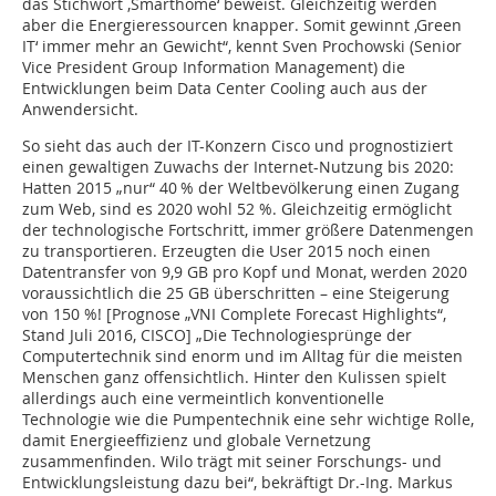
das Stichwort ‚Smarthome‘ beweist. Gleichzeitig werden
aber die Energieressourcen knapper. Somit gewinnt ‚Green
IT‘ immer mehr an Gewicht“, kennt Sven Prochowski (Senior
Vice President Group Information Management) die
Entwicklungen beim Data Center Cooling auch aus der
Anwendersicht.
So sieht das auch der IT-Konzern Cisco und prognostiziert
einen gewaltigen Zuwachs der Internet-Nutzung bis 2020:
Hatten 2015 „nur“ 40 % der Weltbevölkerung einen Zugang
zum Web, sind es 2020 wohl 52 %. Gleichzeitig ermöglicht
der technologische Fortschritt, immer größere Datenmengen
zu transportieren. Erzeugten die User 2015 noch einen
Datentransfer von 9,9 GB pro Kopf und Monat, werden 2020
voraussichtlich die 25 GB überschritten – eine Steigerung
von 150 %! [Prognose „VNI Complete Forecast Highlights“,
Stand Juli 2016, CISCO] „Die Technologiesprünge der
Computertechnik sind enorm und im Alltag für die meisten
Menschen ganz offensichtlich. Hinter den Kulissen spielt
allerdings auch eine vermeintlich konventionelle
Technologie wie die Pumpentechnik eine sehr wichtige Rolle,
damit Energieeffizienz und globale Vernetzung
zusammenfinden. Wilo trägt mit seiner Forschungs- und
Entwicklungsleistung dazu bei“, bekräftigt Dr.-Ing. Markus