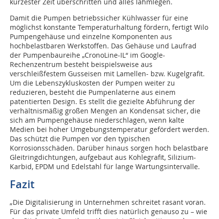
kürzester Zeit überschritten und alles lahmlegen.
Damit die Pumpen betriebssicher Kühlwasser für eine
möglichst konstante Temperaturhaltung fördern, fertigt Wilo
Pumpengehäuse und einzelne Komponenten aus
hochbelastbaren Werkstoffen. Das Gehäuse und Laufrad
der Pumpenbaureihe „CronoLine-IL“ im Google-
Rechenzentrum besteht beispielsweise aus
verschleißfestem Gusseisen mit Lamellen- bzw. Kugelgrafit.
Um die Lebenszykluskosten der Pumpen weiter zu
reduzieren, besteht die Pumpenlaterne aus einem
patentierten Design. Es stellt die gezielte Abführung der
verhältnismäßig großen Mengen an Kondensat sicher, die
sich am Pumpengehäuse niederschlagen, wenn kalte
Medien bei hoher Umgebungstemperatur gefördert werden.
Das schützt die Pumpen vor den typischen
Korrosionsschäden. Darüber hinaus sorgen hoch belastbare
Gleitringdichtungen, aufgebaut aus Kohlegrafit, Silizium-
Karbid, EPDM und Edelstahl für lange Wartungsintervalle.
Fazit
„Die Digitalisierung in Unternehmen schreitet rasant voran.
Für das private Umfeld trifft dies natürlich genauso zu – wie