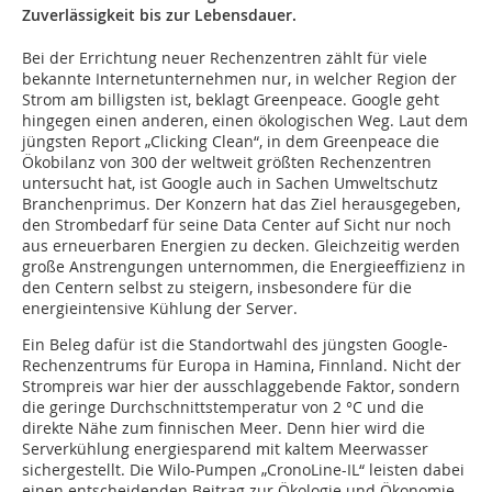
Zuverlässigkeit bis zur Lebensdauer.
Bei der Errichtung neuer Rechenzentren zählt für viele
bekannte Internetunternehmen nur, in welcher Region der
Strom am billigsten ist, beklagt Greenpeace. Google geht
hingegen einen anderen, einen ökologischen Weg. Laut dem
jüngsten Report „Clicking Clean“, in dem Greenpeace die
Ökobilanz von 300 der weltweit größten Rechenzentren
untersucht hat, ist Google auch in Sachen Umweltschutz
Branchenprimus. Der Konzern hat das Ziel herausgegeben,
den Strombedarf für seine Data Center auf Sicht nur noch
aus erneuerbaren Energien zu decken. Gleichzeitig werden
große Anstrengungen unternommen, die Energieeffizienz in
den Centern selbst zu steigern, insbesondere für die
energieintensive Kühlung der Server.
Ein Beleg dafür ist die Standortwahl des jüngsten Google-
Rechenzentrums für Europa in Hamina, Finnland. Nicht der
Strompreis war hier der ausschlaggebende Faktor, sondern
die geringe Durchschnittstemperatur von 2 °C und die
direkte Nähe zum finnischen Meer. Denn hier wird die
Serverkühlung energiesparend mit kaltem Meerwasser
sichergestellt. Die Wilo-Pumpen „CronoLine-IL“ leisten dabei
einen entscheidenden Beitrag zur Ökologie und Ökonomie