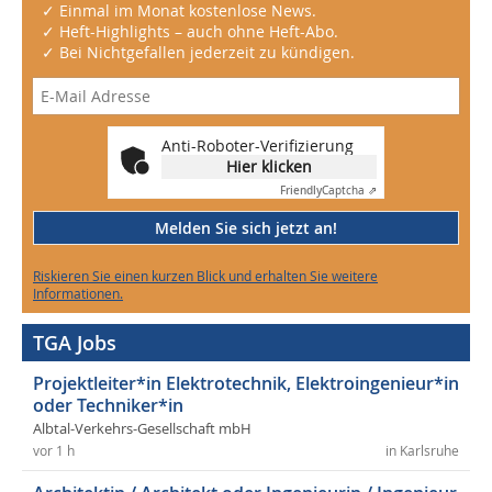
✓ Einmal im Monat kostenlose News.
✓ Heft-Highlights – auch ohne Heft-Abo.
✓ Bei Nichtgefallen jederzeit zu kündigen.
Anti-Roboter-Verifizierung
Hier klicken
Friendly
Captcha ⇗
Melden Sie sich jetzt an!
Riskieren Sie einen kurzen Blick und erhalten Sie weitere
Informationen.
TGA Jobs
Projektleiter*in Elektrotechnik, Elektroingenieur*in
oder Techniker*in
Albtal-Verkehrs-Gesellschaft mbH
vor 1 h
in Karlsruhe