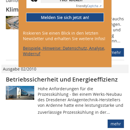
Danfoss
Friendly
Captcha ⇗
Klimafreundliche Rechenzentren
Melden Sie sich jetzt an!
Rund 10 % des weltweiten Stromverbrauchs
entfallen schon heute auf IT-Umgebungen.
Zu einem grünen Wandel der Wärme- und
Riskieren Sie einen Blick in den letzten
Kältetechnik wie auch zur Optimierung
Newsletter und erhalten Sie weitere Infos!
unserer Energiesysteme insgesamt kann...
Beispiele, Hinweise: Datenschutz, Analyse,
mehr
Widerruf
Ausgabe 02/2010
Betriebssicherheit und Energieeffizienz
Hohe Anforderungen für die
Prozesskühlung - Bei einem Werks-Neubau
des Dresdener Anlagentechnik-Herstellers
von Ardenne hatte eine leistungsstarke und
zuverlässige Prozesskühlung in der...
mehr