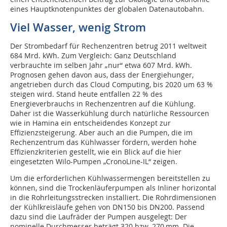
eines Hauptknotenpunktes der globalen Datenautobahn.
Viel Wasser, wenig Strom
Der Strombedarf für Rechenzentren betrug 2011 weltweit
684 Mrd. kWh. Zum Vergleich: Ganz Deutschland
verbrauchte im selben Jahr „nur“ etwa 607 Mrd. kWh.
Prognosen gehen davon aus, dass der Energiehunger,
angetrieben durch das Cloud Computing, bis 2020 um 63 %
steigen wird. Stand heute entfallen 22 % des
Energieverbrauchs in Rechenzentren auf die Kühlung.
Daher ist die Wasserkühlung durch natürliche Ressourcen
wie in Hamina ein entscheidendes Konzept zur
Effizienzsteigerung. Aber auch an die Pumpen, die im
Rechenzentrum das Kühlwasser fördern, werden hohe
Effizienzkriterien gestellt, wie ein Blick auf die hier
eingesetzten Wilo-Pumpen „CronoLine-IL“ zeigen.
Um die erforderlichen Kühlwassermengen bereitstellen zu
können, sind die Trockenläuferpumpen als Inliner horizontal
in die Rohrleitungsstrecken installiert. Die Rohrdimensionen
der Kühlkreisläufe gehen von DN150 bis DN200. Passend
dazu sind die Laufräder der Pumpen ausgelegt: Der
nominelle Durchmesser beträgt 320 bzw. 270 mm. Die