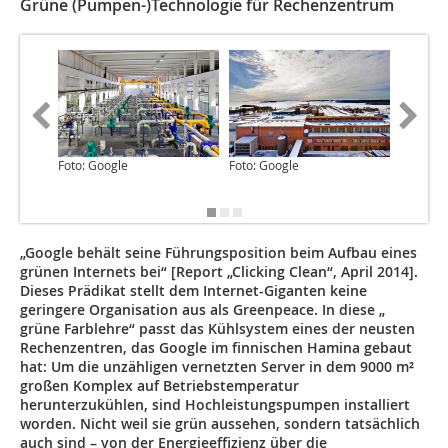
Grüne (Pumpen-)Technologie für Rechenzentrum
Foto: Google
Foto: Google
Foto: Go
„Google behält seine Führungsposition beim Aufbau eines
grünen Internets bei“ [Report „Clicking Clean“, April 2014].
Dieses Prädikat stellt dem Internet-Giganten keine
geringere Organisation aus als Greenpeace. In diese „
grüne Farblehre“ passt das Kühlsystem eines der neusten
Rechenzentren, das Google im finnischen Hamina gebaut
hat: Um die unzähligen vernetzten Server in dem 9000 m²
großen Komplex auf Betriebstemperatur
herunterzukühlen, sind Hochleistungspumpen installiert
worden. Nicht weil sie grün aussehen, sondern tatsächlich
auch sind – von der Energieeffizienz über die