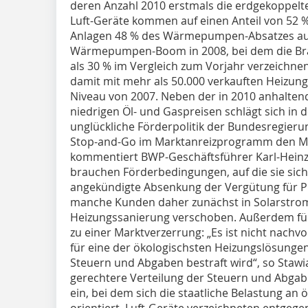
deren Anzahl 2010 erstmals die erdgekoppel
Luft-Geräte kommen auf einen Anteil von 52 
Anlagen 48 % des Wärmepumpen-Absatzes au
Wärmepumpen-Boom in 2008, bei dem die Bra
als 30 % im Vergleich zum Vorjahr verzeichnen
damit mit mehr als 50.000 verkauften Heiz
Niveau von 2007. Neben der in 2010 anhalten
niedrigen Öl- und Gaspreisen schlägt sich in 
unglückliche Förderpolitik der Bundesregierung
Stop-and-Go im Marktanreizprogramm den Mar
kommentiert BWP-Geschäftsführer Karl-Heinz 
brauchen Förderbedingungen, auf die sie sich
angekündigte Absenkung der Vergütung für Ph
manche Kunden daher zunächst in Solarstrom
Heizungssanierung verschoben. Außerdem füh
zu einer Marktverzerrung: „Es ist nicht nachv
für eine der ökologischsten Heizungslösungen
Steuern und Abgaben bestraft wird“, so Stawia
gerechtere Verteilung der Steuern und Abga
ein, bei dem sich die staatliche Belastung an
orientiert. Luft-Geräte verzeichneten entge