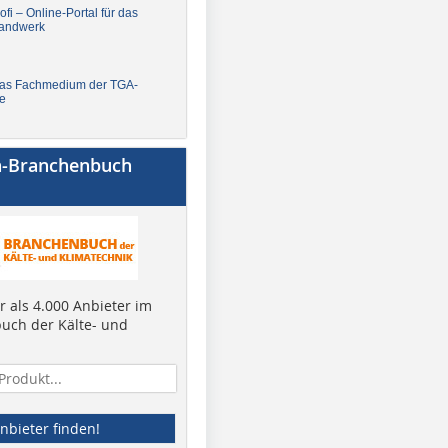
fi – Online-Portal für das
andwerk
Das Fachmedium der TGA-
e
a-Branchenbuch
 als 4.000 Anbieter im
uch der Kälte- und
nbieter finden!