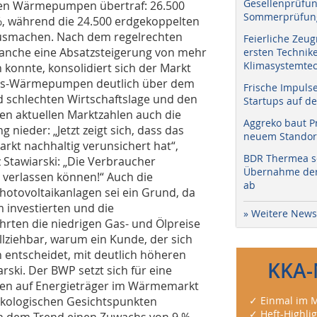
Gesellenprüfun
ten Wärmepumpen übertraf: 26.500
Sommerprüfung
%, während die 24.500 erdgekoppelten
smachen. Nach dem regelrechten
Feierliche Zeug
nche eine Absatzsteigerung von mehr
ersten Technik
Klimasystemtec
 konnte, konsolidiert sich der Markt
ungs-Wärmepumpen deutlich über dem
Frische Impuls
d schlechten Wirtschaftslage und den
Startups auf de
den aktuellen Marktzahlen auch die
Aggreko baut P
 nieder: „Jetzt zeigt sich, dass das
neuem Standort
kt nachhaltig verunsichert hat“,
BDR Thermea sc
Stawiarski: „Die Verbraucher
Übernahme der 
 verlassen können!“ Auch die
ab
otovoltaikanlagen sei ein Grund, da
 investierten und die
» Weitere News
rten die niedrigen Gas- und Ölpreise
ollziehbar, warum ein Kunde, der sich
 entscheidet, mit deutlich höheren
KKA-
rski. Der BWP setzt sich für eine
ben auf Energieträger im Wärmemarkt
 ökologischen Gesichtspunkten
✓ Einmal im M
✓ Heft-Highli
gen dem Trend einen Zuwachs von 9 %