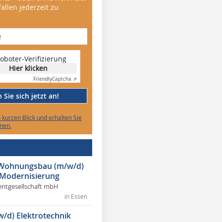
allen jederzeit zu
oboter-Verifizierung
Hier klicken
Friendly
Captcha ⇗
Sie sich jetzt an!
n kurzen Blick und erhalten Sie
nen.
r Wohnungsbau (m/w/d)
 Modernisierung
ntgesellschaft mbH
in Essen
w/d) Elektrotechnik