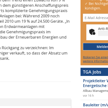
✓ Bei Nichtgef
n dem günstigeren Anschaffungspreis
kündigen.
rts komplizierte Genehmigungspraxis
 Anlagen bei: Während 2009 noch
il 2010 um 19 % auf 24.500 Geräte. „In
von Erdwärmeanlagen mit
Anti-R
t die Genehmigungspraxis im
usbau der Erneuerbaren Energien und
Melden 
 Rückgang zu verzeichnen: Im
iger verkauft, so dass der Absatz um
Riskieren Sie eine
sank.
weitere Informatio
TGA Jobs
Projektleite
Energetische
Allbau Manageme
vor 16 h
Bauleiter (m/