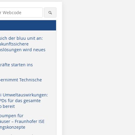
sich der bluu unit an:
zukunftssichere
slösungen wird neues
äfte starten ins
bernimmt Technische
ei Umweltauswirkungen:
EPDs für das gesamte
o bereit
pumpen für
user – Fraunhofer ISE
ungskonzepte