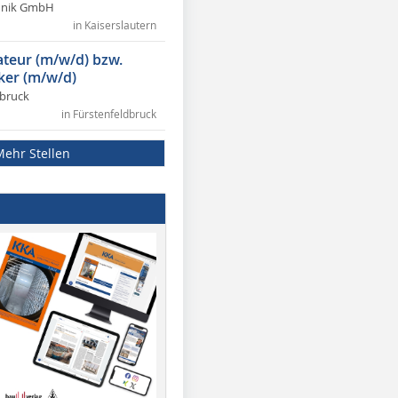
chnik GmbH
in Kaiserslautern
lateur (m/w/d) bzw.
ker (m/w/d)
dbruck
in Fürstenfeldbruck
Mehr Stellen