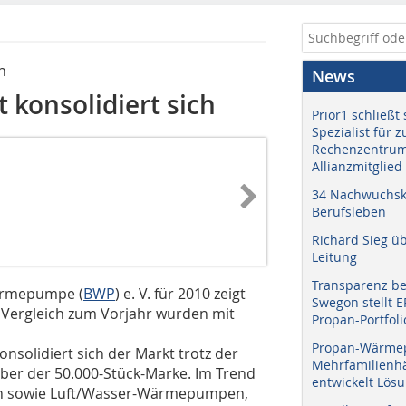
n
News
onsolidiert sich
Prior1 schließt 
Spezialist für 
Rechenzentrum
Allianzmitglied
34 Nachwuchskr
Berufsleben
Richard Sieg ü
Leitung
Transparenz b
ärmepumpe (
BWP
) e. V. für 2010 zeigt
Swegon stellt 
 Vergleich zum Vorjahr wurden mit
Propan-Portfoli
Propan-Wärme
solidiert sich der Markt trotz der
Mehrfamilienhä
er der 50.000-Stück-Marke. Im Trend
entwickelt Lös
n sowie Luft/Wasser-Wärmepumpen,