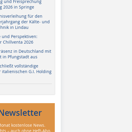
g und Freisprechung
 2026 in Springe
nisverleihung für den
erjahrgang der Kälte- und
hnik in Lindau
e und Perspektiven:
r Chillventa 2026
räsenz in Deutschland mit
 in Pfungstadt aus
hließt vollständige
italienischen G.I. Holding
Newsletter
onat kostenlose News.
ghts – auch ohne Heft-Abo.