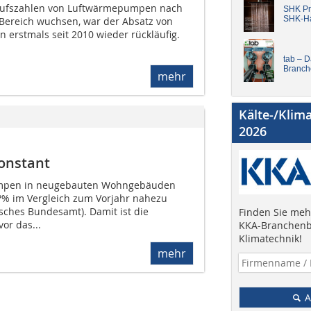
aufszahlen von Luftwärmepumpen nach
SHK Pro
SHK-H
 Bereich wuchsen, war der Absatz von
 erstmals seit 2010 wieder rückläufig.
tab – 
Branch
mehr
Kälte-/Klim
2026
onstant
mpen in neugebauten Wohngebäuden
?% im Vergleich zum Vorjahr nahezu
tisches Bundesamt). Damit ist die
Finden Sie mehr
r das...
KKA-Branchenb
Klimatechnik!
mehr
A