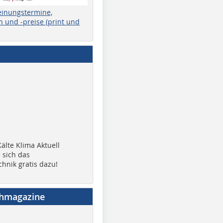
einungstermine,
 und -preise (print und
älte Klima Aktuell
 sich das
chnik gratis dazu!
chmagazine