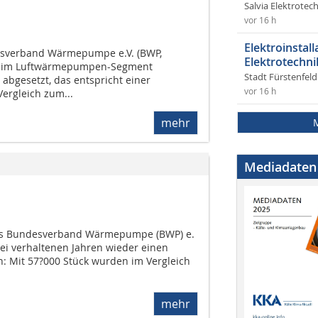
Salvia Elektrote
vor 16 h
Elektroinstal
esverband Wärmepumpe e.V. (BWP,
Elektrotechni
im Luftwärmepumpen-Segment
Stadt Fürstenfel
abgesetzt, das entspricht einer
vor 16 h
ergleich zum...
mehr
Mediadaten
des Bundesverband Wärmepumpe (BWP) e.
wei verhaltenen Jahren wieder einen
n: Mit 57?000 Stück wurden im Vergleich
mehr