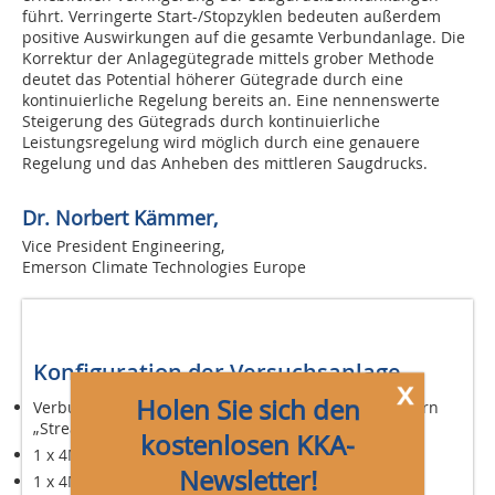
führt. Verringerte Start-/Stopzyklen bedeuten außerdem
positive Auswirkungen auf die gesamte Verbundanlage. Die
Korrektur der Anlagegütegrade mittels grober Methode
deutet das Potential höherer Gütegrade durch eine
kontinuierliche Regelung bereits an. Eine nennenswerte
Steigerung des Gütegrads durch kontinuierliche
Leistungsregelung wird möglich durch eine genauere
Regelung und das Anheben des mittleren Saugdrucks.
Dr. Norbert Kämmer,
Vice President Engineering,
Emerson Climate Technologies Europe
Konfiguration der Versuchsanlage
x
Holen Sie sich den
Verbundsatz mit drei 4-Zylinder-Copeland-Verdichtern
„Stream“
kostenlosen KKA-
1 x 4MA-22X (Standard)
Newsletter!
1 x 4MA-22X (Zylinderbank-Abschaltung)