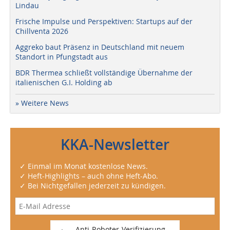
Lindau
Frische Impulse und Perspektiven: Startups auf der
Chillventa 2026
Aggreko baut Präsenz in Deutschland mit neuem
Standort in Pfungstadt aus
BDR Thermea schließt vollständige Übernahme der
italienischen G.I. Holding ab
» Weitere News
KKA-Newsletter
✓ Einmal im Monat kostenlose News.
✓ Heft-Highlights – auch ohne Heft-Abo.
✓ Bei Nichtgefallen jederzeit zu kündigen.
Anti-Roboter-Verifizierung