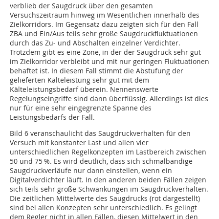
verblieb der Saugdruck über den gesamten
Versuchszeitraum hinweg im Wesentlichen innerhalb des
Zielkorridors. Im Gegensatz dazu zeigten sich für den Fall
ZBA und Ein/Aus teils sehr große Saugdruckfluktuationen
durch das Zu- und Abschalten einzelner Verdichter.
Trotzdem gibt es eine Zone, in der der Saugdruck sehr gut
im Zielkorridor verbleibt und mit nur geringen Fluktuationen
behaftet ist. In diesem Fall stimmt die Abstufung der
gelieferten Kälteleistung sehr gut mit dem
Kälteleistungsbedarf überein. Nennenswerte
Regelungseingriffe sind dann überflüssig. Allerdings ist dies
nur für eine sehr eingegrenzte Spanne des
Leistungsbedarfs der Fall.
Bild 6 veranschaulicht das Saugdruckverhalten für den
Versuch mit konstanter Last und allen vier
unterschiedlichen Regelkonzepten im Lastbereich zwischen
50 und 75 %. Es wird deutlich, dass sich schmalbandige
Saugdruckverläufe nur dann einstellen, wenn ein
Digitalverdichter läuft. In den anderen beiden Fällen zeigen
sich teils sehr große Schwankungen im Saugdruckverhalten.
Die zeitlichen Mittelwerte des Saugdrucks (rot dargestellt)
sind bei allen Konzepten sehr unterschiedlich. Es gelingt
dem Regler nicht in allen Fällen, diesen Mittelwert in den