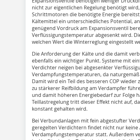
Expansionsventile benötigen weniger Druckdiff
nicht zur eigentlichen Regelung benötigt wir
Schrittmotoren die benötigte Energie bereits
Kältemittel ein unterschiedliches Potential, a
genügend Vordruck am Expansionsventil berei
Verflüssigungstemperatur abgesenkt wird. Die
welchen Wert die Winterreglung eingestellt w
Die Anforderung der Kälte und die damit ver
ebenfalls ein wichtiger Punkt. Systeme mit ei
Verdichter neigen bei abgesenkter Verflüssig
Verdampfungstemperaturen, da naturgemäß di
Damit wird ein Teil des besseren COP wieder
zu stärkerer Reifbildung am Verdampfer führen
und damit höheren Energiebedarf zur Folge ha
Teillastregelung tritt dieser Effekt nicht auf
konstant gehalten wird.
Bei Verbundanlagen mit fein abgestufter Verd
geregelten Verdichtern findet nicht nur kein
Verdampfungstemperatur statt. Außerdem ver