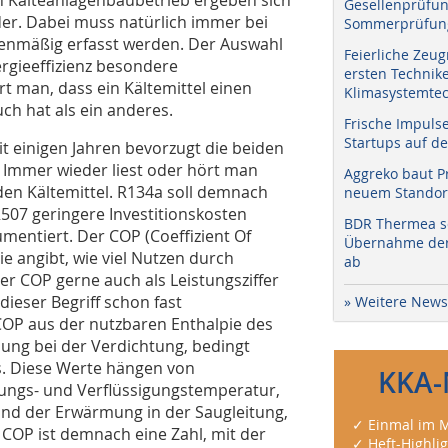
Gesellenprüfun
der. Dabei muss natürlich immer bei
Sommerprüfung
hlenmäßig erfasst werden. Der Auswahl
Feierliche Zeug
rgieeffizienz besondere
ersten Technik
 man, dass ein Kältemittel einen
Klimasystemtec
h hat als ein anderes.
Frische Impuls
Startups auf de
t einigen Jahren bevorzugt die beiden
. Immer wieder liest oder hört man
Aggreko baut P
den Kältemittel. R134a soll demnach
neuem Standort
507 geringere Investitionskosten
BDR Thermea sc
mentiert. Der COP (Coeffizient Of
Übernahme der 
ie angibt, wie viel Nutzen durch
ab
r COP gerne auch als Leistungsziffer
 dieser Begriff schon fast
» Weitere News
OP aus der nutzbaren Enthalpie des
ung bei der Verdichtung, bedingt
. Die­se Werte hängen von
KKA-
ungs- und Verflüssigungstemperatur,
nd der Erwärmung in der Saugleitung,
✓ Einmal im M
 COP ist demnach eine Zahl, mit der
✓ Heft-Highli