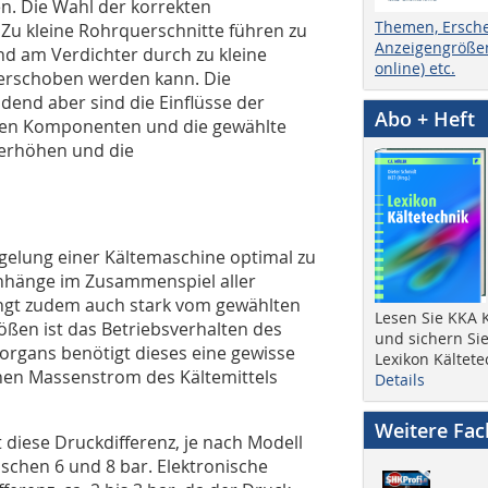
n. Die Wahl der korrekten
Themen, Ersch
 Zu kleine Rohrquerschnitte führen zu
Anzeigengrößen
nd am Verdichter durch zu kleine
online) etc.
verschoben werden kann. Die
dend aber sind die Einflüsse der
Abo + Heft
hlten Komponenten und die gewählte
erhöhen und die
gelung einer Kältemaschine optimal zu
nhänge im Zusammenspiel aller
ngt zudem auch stark vom gewählten
Lesen Sie KKA K
rößen ist das Betriebsverhalten des
und sichern Sie
lorgans benötigt dieses eine gewisse
Lexikon Kältete
chen Massenstrom des Kältemittels
Details
Weitere Fa
 diese Druckdifferenz, je nach Modell
schen 6 und 8 bar. Elektronische