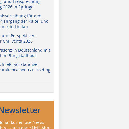
g und Freisprechung
 2026 in Springe
nisverleihung für den
erjahrgang der Kälte- und
hnik in Lindau
e und Perspektiven:
r Chillventa 2026
räsenz in Deutschland mit
 in Pfungstadt aus
hließt vollständige
italienischen G.I. Holding
Newsletter
onat kostenlose News.
ghts – auch ohne Heft-Abo.