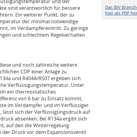
rflüssigungstemperatur und der
Das BIV Branc
kte sind verantwortlich für bessere
hier als PDF he
tern. Ein weiterer Punkt, der zu
stemperatur der minimal notwendige
nt, im Verdampfereintritt. Zu geringe
ngen und schlechtem Regelverhalten
 diese und noch zahlreiche weite­re
chlichen COP einer Anlage zu
R134a und R404A/R507 ergeben sich
che Verflüssigungs­temperatur. Unter
eln ein thermostatisches
ifferenz von 6 bar zu Einsatz kommt,
ste im Verdampfer und im Verflüssiger
, lässt sich der Verflüssigungsdruck auf
ruck absenken. Bei R134a ergibt sich
ht, auf den die Winterregelung
n der Druck vor dem Expansionsventil