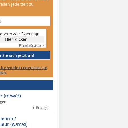
allen jederzeit zu
oboter-Verifizierung
Hier klicken
Friendly
Captcha ⇗
Sie sich jetzt an!
n kurzen Blick und erhalten Sie
nen.
r (m/w/d)
ngen
in Erlangen
ieurin /
ieur (w/m/d)