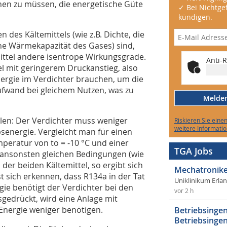
nen zu müssen, die energetische Güte
✓ Bei Nichtgef
kündigen.
des Kältemittels (wie z.B. Dichte, die
he Wärmekapazität des Gases) sind,
mittel andere isentrope Wirkungsgrade.
Anti-R
l mit geringerem Druckanstieg, also
ergie im Verdichter brauchen, um die
Aufwand bei gleichem Nutzen, was zu
Melden 
ellen: Der Verdichter muss weniger
Riskieren Sie eine
weitere Informatio
senergie. Vergleicht man für einen
eratur von to = -10 °C und einer
TGA Jobs
i ansonsten gleichen Bedingungen (wie
der beiden Kältemittel, so ergibt sich
Mechatronike
sst sich erkennen, dass R134a in der Tat
Uniklinikum Erla
gie benötigt der Verdichter bei den
vor 2 h
sgedrückt, wird eine Anlage mit
Energie weniger benötigen.
Betriebsingen
Betriebsingen