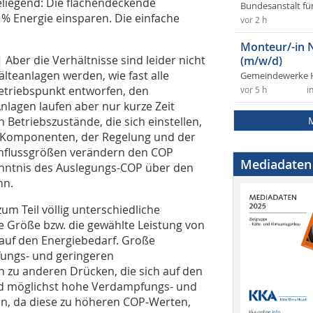
eliegend: Die flächendeckende
Bundesanstalt fü
 Energie einsparen. Die einfache
vor 2 h
Monteur/-in 
|
Aber die Verhältnisse sind leider nicht
(m/w/d)
älteanlagen werden, wie fast alle
Gemeindewerke 
Betriebspunkt entworfen, den
vor 5 h
i
lagen laufen aber nur kurze Zeit
 Betriebszustände, die sich einstellen,
 Komponenten, der Regelung und der
 Einflussgrößen verändern den COP
Mediadaten
Kenntnis des Auslegungs-COP über den
nn.
um Teil völlig unterschiedliche
e Größe bzw. die gewählte Leistung von
 auf den Energiebedarf. Große
ungs- und geringeren
 zu anderen Drücken, die sich auf den
nd möglichst hohe Verdampfungs- und
n, da diese zu höheren COP-Werten,