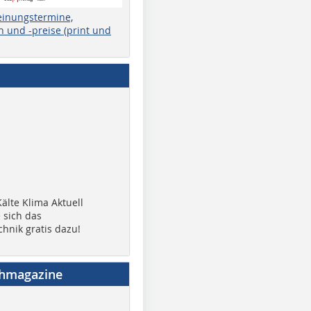
einungstermine,
 und -preise (print und
älte Klima Aktuell
 sich das
chnik gratis dazu!
chmagazine