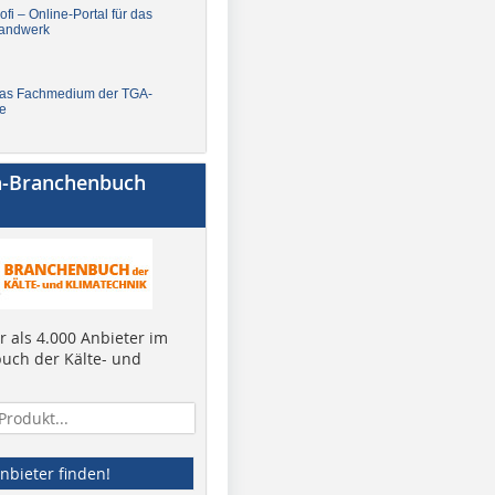
fi – Online-Portal für das
andwerk
Das Fachmedium der TGA-
e
a-Branchenbuch
 als 4.000 Anbieter im
uch der Kälte- und
nbieter finden!