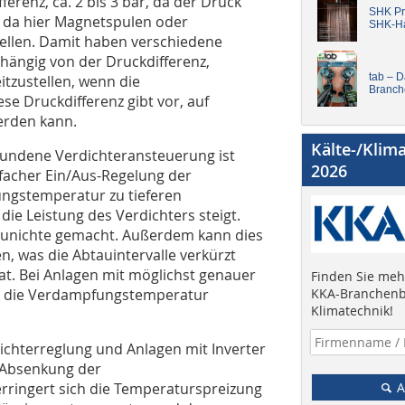
erenz, ca. 2 bis 3 bar, da der Druck
SHK Pro
d, da hier Magnetspulen oder
SHK-H
tellen. Damit haben verschiedene
nhängig von der Druckdifferenz,
tab – 
tzustellen, wenn die
Branch
se Druckdifferenz gibt vor, auf
erden kann.
Kälte-/Klim
bundene Verdichteransteuerung ist
2026
nfacher Ein/Aus-Regelung der
ungstemperatur zu tieferen
e Leistung des Verdichters steigt.
 zunichte gemacht. Außerdem kann dies
, was die Abtauintervalle verkürzt
t. Bei Anlagen mit möglichst genauer
Finden Sie mehr
, da die Verdampfungstemperatur
KKA-Branchenb
Klimatechnik!
ichterreglung und Anlagen mit Inverter
e Absenkung der
ringert sich die Temperaturspreizung
A