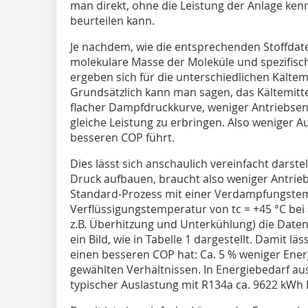
man direkt, ohne die Leistung der Anlage ken
beurteilen kann.
Je nachdem, wie die entsprechenden Stoffdaten 
molekulare Masse der Moleküle und spezifisc
ergeben sich für die unterschiedlichen Kälte­
Grundsätzlich kann man sagen, das Kältemitte
flacher Dampfdruckkurve, weniger Antriebsen
gleiche Leistung zu erbringen. Also weniger 
besseren COP führt.
Dies lässt sich anschaulich vereinfacht darst
Druck aufbauen, braucht also weniger Antrieb
Standard-Prozess mit einer Verdampfungstemp
Verflüssigungstemperatur von tc = +45 °C be
z.B. Überhitzung und Unterkühlung) die Daten 
ein Bild, wie in Tabelle 1 dargestellt. Damit lä
einen besseren COP hat: Ca. 5 % weniger Ener
gewählten Verhältnissen. In Energiebedarf au
typischer Auslastung mit R134a ca. 9622 kWh 