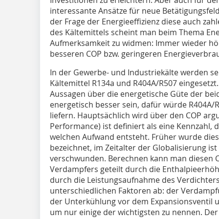
interessante Ansätze für neue Betätigungsfel
der Frage der Energieeffizienz diese auch za
des Kältemittels scheint man beim Thema Ene
Aufmerksamkeit zu widmen: Immer wieder hört
besseren COP bzw. geringeren Energieverbrauc
In der Gewerbe- und Industriekälte werden sei
Kälte­mittel R134a und R404A/R507 eingesetzt
Aussagen über die energetische Güte der bei
energetisch besser sein, dafür würde R404A/R
liefern. Hauptsächlich wird über den COP argu
Performance) ist definiert als eine Kennzahl, d
welchen Aufwand entsteht. Früher wurde diese
bezeichnet, im Zeitalter der Globalisierung ist
verschwunden. Berechnen kann man diesen C
Verdampfers geteilt durch die Enthalpieerhöh
durch die Leistungsaufnahme des Verdichters
unterschiedlichen Faktoren ab: der Verdampf
der Unterkühlung vor dem Expansionsventil u
um nur einige der wichtigsten zu nennen. Der