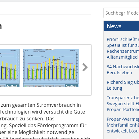
n
News
Prior1 schließt 
Spezialist für 
Rechenzentrum
Allianzmitglied
34 Nachwuchskr
Berufsleben
Richard Sieg ü
Leitung
Transparenz b
Swegon stellt 
 % zum gesamten Stromverbrauch in
Propan-Portfoli
 Technologien wird versucht die Güte
rbrauch zu senken. Das
Propan-Wärme
ung. Speziell das Förderprogramm für
Mehrfamilienhä
entwickelt Lös
iber eine Möglichkeit notwendige
en Kälteanlagenbaubetrieb ergeben sich