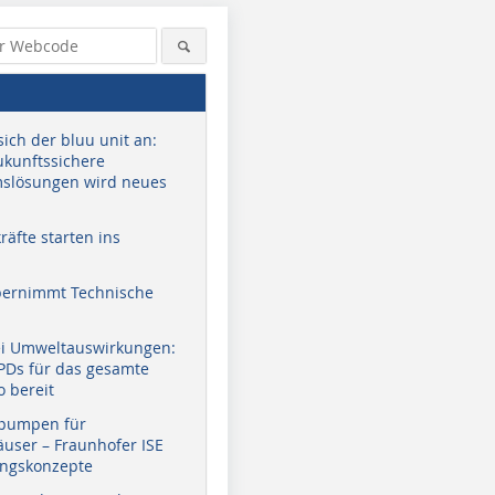
sich der bluu unit an:
zukunftssichere
slösungen wird neues
äfte starten ins
bernimmt Technische
ei Umweltauswirkungen:
EPDs für das gesamte
o bereit
pumpen für
user – Fraunhofer ISE
ungskonzepte