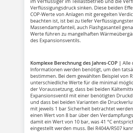
im Verflüssiger im Teillastbetrieb und die Ve
Verflüssigungsdruck sinken. Diese beiden Effe
COP-Werte von Anlagen mit geregelten Verdich
beachten ist, ist bei zu tiefer Verflüssigung
Massendampfanteil, auch Flashgasanteil genan
Werte führen zu mangelhaften Wärme­übergä
des Expansionsventils.
Komplexe Berechnung des Jahres-COP
|
Alle
Informationen werden benötigt, um den tat­sä
bestimmen. Bei dem gewählten Beispiel von 
unterschiedliche Werte für die minimal mögli
der Voraussetzung, dass bei beiden Kältemitt
Expansionsventil mit einer benötigten Druckd
und dass bei beiden Varianten die Druckverlu
mit jeweils 1 bar Sicherheit betrachtet werden
einen Wert von 8 bar über den Verdampfungsd
damit ein Wert von 10 bar, was 41 °C entspric
eingestellt werden muss. Bei R404A/R507 kan