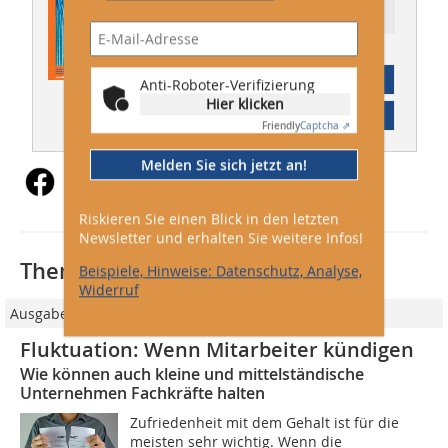
Ressort: Betrieb
Abonnement
Anti-Roboter-Verifizierung
Hier klicken
Inhaltsverzeichnis
Friendly
Captcha ⇗
Melden Sie sich jetzt an!
Riskieren Sie einen Blick in den letzten
Newsletter und erhalten Sie weitere Infos!
Thematisch passende Artikel:
Beispiele, Hinweise: Datenschutz, Analyse,
Widerruf
Ausgabe 02/2022
Fluktuation: Wenn Mitarbeiter kündigen
Wie können auch kleine und mittelständische
Unternehmen Fachkräfte halten
Zufriedenheit mit dem Gehalt ist für die
meisten sehr wichtig. Wenn die