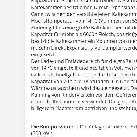
Kapazität für 3000 t Fleisch bei einem Gesam
Kältekammer besitzt einen Direkt-Expansion
Gang zwischen den verschiedenen Kältekamme
Höchsttemperatur von 14 °C (Volumen von 58
Zudem gibt es eine große Kältekammer mit der
Kapazität für mehr als 6000 t Fleisch, das tiefg
besitzt die Kältekammer ein Volumen von meh
m. Zehn Direkt-Expansions-Verdampfer werde
eingesetzt.
Der Lade- und Entladebereich für die große K
von 14 °C eingestellt und besitzt ein Volumen 
Gefrier-/Schnellgefriertunnel für Frischfleisc
Kapazität von 20 t pro 18 Stunden. Ein Überf
Wärmeaustauschern wird dazu eingesetzt. De
Kühlung von Rindervierteln vor dem Gefriere
in den Kältekammern verwendet. Die gesamte 
billigerem Nachtstrom betrieben und steht tag
Die Kompressoren |
Die Anlage ist mit vier
(300 kW):