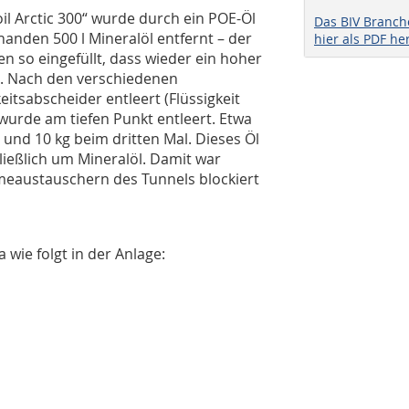
il Arctic 300“ wurde durch ein POE-Öl
Das BIV Branc
handen 500 l Mineralöl entfernt – der
hier als PDF he
en so eingefüllt, dass wieder ein hoher
e. Nach den verschiedenen
itsabscheider entleert (Flüssigkeit
wurde am tiefen Punkt entleert. Etwa
 und 10 kg beim dritten Mal. Dieses Öl
hließlich um Mineralöl. Damit war
rmeaustauschern des Tunnels blockiert
a wie folgt in der Anlage: