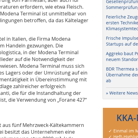
Gesellenprüfun
raturen erfordern, wie etwa Fleisch.
Sommerprüfung
n. Modena Terminal ist unmittelbar von
Feierliche Zeug
ngungen betroffen, da das Kältelager
ersten Technik
Klimasystemtec
Frische Impuls
el in Italien, die Firma Modena
Startups auf de
zum Handeln gezwungen. Die
ogistica, in der Modena Terminal
Aggreko baut P
glieder auf die Notwendigkeit der
neuem Standort
ewiesen. Modena Terminal muss sich
BDR Thermea sc
es Lagers oder der Umrüstung auf ein
Übernahme der 
irmentätigkeit in Übereinstimmung mit
ab
lage zahlreicher erfolgreich
nti, die für die Instandhaltung der
» Weitere News
ist, die Verwendung von „Forane 427“
KKA-
t aus fünf Mehrzweck-Kältekammern
✓ Einmal im M
ei besitzt das Unternehmen eine
✓ Heft-Highli