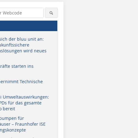
sich der bluu unit an:
zukunftssichere
slösungen wird neues
äfte starten ins
bernimmt Technische
ei Umweltauswirkungen:
EPDs für das gesamte
o bereit
pumpen für
user – Fraunhofer ISE
ungskonzepte