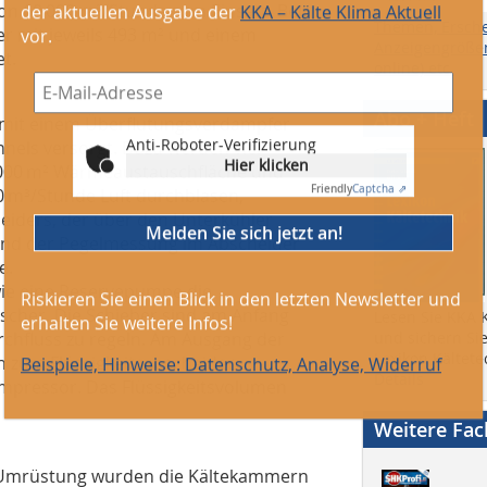
on 60 000 m³/Stunde zum Einsatz. Bei
Themen, Ersch
mit jeweils 493 m² und einem
Anzeigengrößen
t.
online) etc.
Anti-Roboter-Verifizierung
Hier klicken
Abo + Heft
d mit einem Überflutungsverdampfer
Friendly
Captcha ⇗
nels versorgt. Dazu werden vier
2000 m² Wärmeaustauschfläche und
Melden Sie sich jetzt an!
00 m³/Stunde Luft durchblasen,
eiders, der über den Unterkühler
end der Pegelmessung im Abscheider
Riskieren Sie einen Blick in den letzten Newsletter und
e.
erhalten Sie weitere Infos!
ie eine Reservepumpe die
Beispiele, Hinweise: Datenschutz, Analyse, Widerruf
scher. Die Schieber sind am Anfang
Lesen Sie KKA K
rchfluss zu regeln. Am Ausgang der
und sichern Sie
Lexikon Kältete
h zum Flüssigkeitsabscheider
Details
mpressor. Das Flüssigkeitsvolumen
Weitere Fa
 Umrüstung wurden die Kältekammern