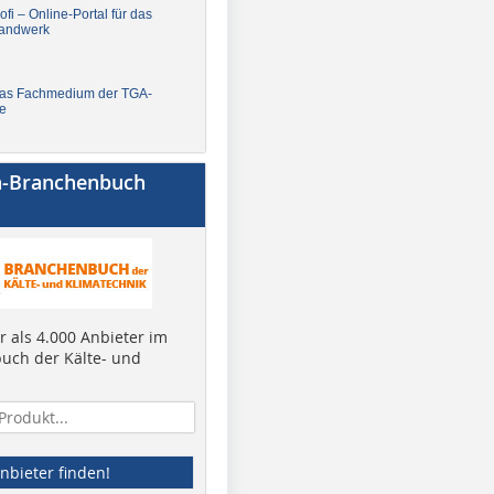
fi – Online-Portal für das
andwerk
Das Fachmedium der TGA-
e
a-Branchenbuch
 als 4.000 Anbieter im
uch der Kälte- und
nbieter finden!