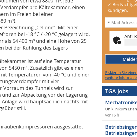
tvolumen von etwa 8800 m³. Jede
✓ Bei Nichtgef
s-Verdampfer pro Kältekammer, einen
kündigen.
rn im Freien bei einer
80 m³).
 Bezeichnung „Cellone“. Mit einer
efroren bei -18 °C / -20 °C gelagert wird,
Anti-R
r als 54 400 m³ und eine Höhe von 25
n bei der Kühlung des Lagers
Melden 
ältekammer ist auf eine Temperatur
von 5450 m³. Zusätzlich gibt es einen
Riskieren Sie eine
h mit Temperaturen von -40 °C und einer
weitere Informatio
lutungsverdampfer mit vier
r Vorraum des Tunnels wird zur
TGA Jobs
n und zur Abpackung vor der Lagerung
Anlage wird hauptsächlich nachts mit
Mechatronike
süber still.
Uniklinikum Erla
vor 16 h
 Schraubenkompressoren ausgestattet
Betriebsingen
Betriebsingen