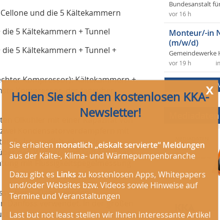
Bundesanstalt fü
 Cellone und die 5 Kältekammern
vor 16 h
+ die 5 Kältekammern + Tunnel
Monteur/-in 
(m/w/d)
+ die 5 Kältekammern + Tunnel +
Gemeindewerke 
x
vor 19 h
i
Holen Sie sich den kostenlosen KKA-
rechter Kompressor): Kältekammern +
Newsletter!
einste Kompressor, der tagsüber
Mediadaten
en Ölkühler mit einer Kapazität von
Sie erhalten
monatlich „eiskalt servierte“ Meldungen
 zwei Kondensatorverdampfern mit
aus der Kälte-, Klima- und Wärmepumpenbranche
et. Es ist möglich, einen der
Dazu gibt es
Links
zu kostenlosen Apps, Whitepapers
über den Wasser- und Luftdurchsatz
und/oder Websites bzw. Videos sowie Hinweise auf
htung mit Flüssigkeitspegelmessung
Termine und Veranstaltungen
Last but not least stellen wir Ihnen interessante Artikel
ssysteme. Dabei werden
der aktuellen Ausgabe der
KKA – Kälte Klima Aktuell
on Danfoss verwendet. In der großen
vor.
tauscher mit einer Austauschfläche