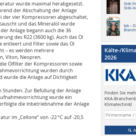
peratur wurde maximal herabgesetzt.
SHK Pro
SHK-H
hrend der Abschaltung der Anlage
i der vier Kompressoren abgeschaltet,
tauscht und das Mineralöl wurde
tab – 
g der Anlage begann auch die 36
Branch
erung des R22 (3600 kg). Auch das Öl
ntleert und Filter sowie das Öl
Kälte-/Klim
cht – es werden mehrere
n, Viton, Neopren.
2026
, die Ölfilter der Kompressoren sowie
fnahmevorrichtung wurden durch
nd wurde die Anlage auf Dichtigkeit
 Stunden. Zur Befüllung der Anlage
Finden Sie mehr
 Aufnahmevorrichtung wurde ein
KKA-Branchenb
erfolgte die Inbetriebnahme der Anlage
Klimatechnik!
ur im „Cellone“ von -22 °C auf -20,5
A