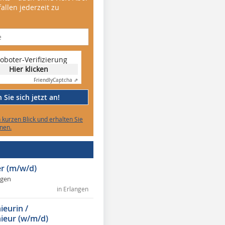
allen jederzeit zu
oboter-Verifizierung
Hier klicken
Friendly
Captcha ⇗
Sie sich jetzt an!
n kurzen Blick und erhalten Sie
nen.
r (m/w/d)
ngen
in Erlangen
ieurin /
ieur (w/m/d)