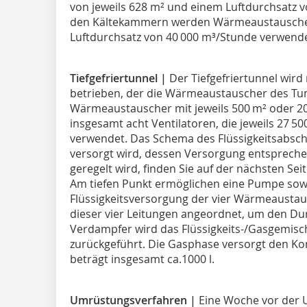
von jeweils 628 m² und einem Luftdurchsatz v
den Kältekammern werden Wärmeaustauscher 
Luftdurchsatz von 40 000 m³/Stunde verwende
Tiefgefriertunnel |
Der Tiefgefriertunnel wir
betrieben, der die Wärmeaustauscher des Tun
Wärmeaustauscher mit jeweils 500 m² oder 
insgesamt acht Ventilatoren, die jeweils 27 5
verwendet. Das Schema des Flüssigkeitsabsch
versorgt wird, dessen Versorgung entsprech
geregelt wird, finden Sie auf der nächsten Seit
Am tiefen Punkt ermöglichen eine Pumpe sow
Flüssigkeitsversorgung der vier Wärmeaustau
dieser vier Leitungen angeordnet, um den Du
Verdampfer wird das Flüssigkeits-/Gasgemisc
zurückgeführt. Die Gasphase versorgt den Ko
beträgt insgesamt ca.1000 l.
Umrüstungsverfahren |
Eine Woche vor der