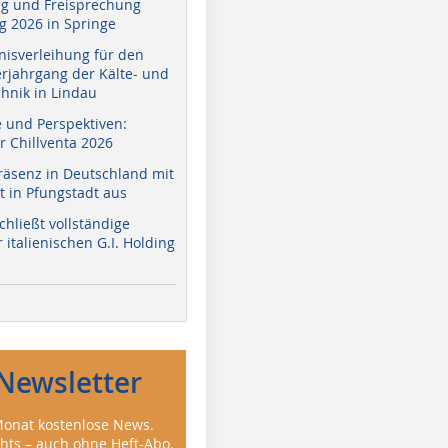
g und Freisprechung
 2026 in Springe
nisverleihung für den
erjahrgang der Kälte- und
hnik in Lindau
e und Perspektiven:
r Chillventa 2026
räsenz in Deutschland mit
 in Pfungstadt aus
hließt vollständige
italienischen G.I. Holding
Newsletter
onat kostenlose News.
ghts – auch ohne Heft-Abo.