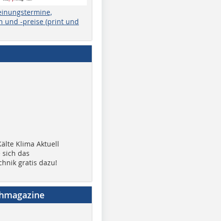
einungstermine,
 und -preise (print und
älte Klima Aktuell
 sich das
chnik gratis dazu!
chmagazine