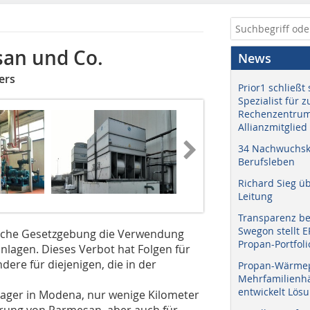
san und Co.
News
ers
Prior1 schließt 
Spezialist für 
Rechenzentrum
Allianzmitglied
34 Nachwuchskr
Berufsleben
Richard Sieg ü
Leitung
Transparenz b
Swegon stellt 
äische Gesetzgebung die Verwendung
Propan-Portfoli
lagen. Dieses Verbot hat Folgen für
dere für diejenigen, die in der
Propan-Wärme
Mehrfamilienhä
entwickelt Lös
lager in Modena, nur wenige Kilometer
ierung von Parmesan, aber auch für