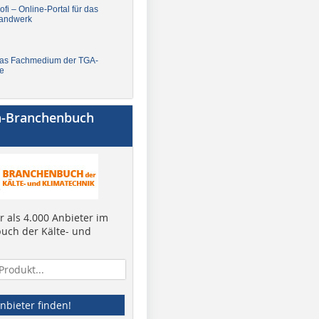
fi – Online-Portal für das
andwerk
Das Fachmedium der TGA-
e
a-Branchenbuch
 als 4.000 Anbieter im
uch der Kälte- und
nbieter finden!