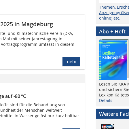
Themen, Ersch
Anzeigengrößen
online) etc.
 2025 in Magdeburg
Abo + Heft
lte- und Klimatechnische Verein (DKV,
n Mal mit seiner Jahrestagung in
 Vortragsprogramm umfasst in diesem
mehr
Lesen Sie KKA K
und sichern Sie
Lexikon Kältete
e auf -80 °C
Details
offe sind für die Behandlung von
sundheit der Menschen weltweit
Weitere Fa
eimittel in Wasser gelöst nur kurz haltbar