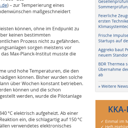
Gesellenprüfun
.de
) – zur Temperierung eines
Sommerprüfung
 Kundenwünschen maßgeschneidert
Feierliche Zeug
ersten Technik
Klimasystemtec
leisten können, ohne im Endpunkt zu
aber keinen bestimmten
Frische Impuls
ntlichen Prozess nicht zu gefährden.
Startups auf de
ngsanlagen sorgen meistens vor
Aggreko baut P
 das Max-Planck-Institut musste die
neuem Standort
BDR Thermea sc
Übernahme der 
ärme und hohe Temperaturen, die den
ab
chädigen können. Bisher wurden solche
dann über Wochen konstant betrieben.
» Weitere News
erden können und die schon
stellt werden, wurde die Pilotanlage
KKA-
0 °C elektrisch aufgeheizt. Ab einer
eaktion ein, die schlagartig auf 150 °C
✓ Einmal im M
ällen verwendetes elektronisches
✓ Heft-Highli