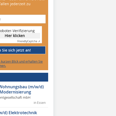
allen jederzeit zu
oboter-Verifizierung
Hier klicken
Friendly
Captcha ⇗
Sie sich jetzt an!
n kurzen Blick und erhalten Sie
nen.
r Wohnungsbau (m/w/d)
 Modernisierung
ntgesellschaft mbH
in Essen
w/d) Elektrotechnik