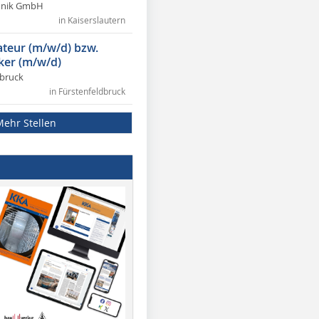
chnik GmbH
in Kaiserslautern
lateur (m/w/d) bzw.
ker (m/w/d)
dbruck
in Fürstenfeldbruck
Mehr Stellen