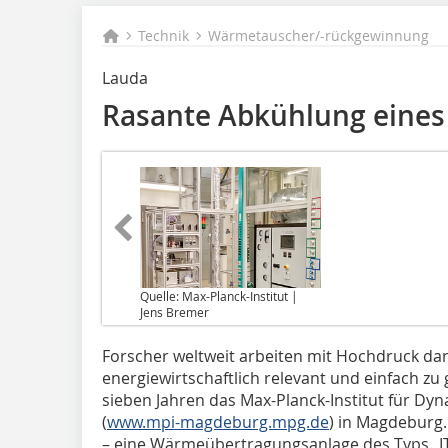
Technik
Wärmetauscher/-rückgewinnung
Lauda
Rasante Abkühlung eines
Quelle: Max-Planck-Institut |
Jens Bremer
Forscher weltweit arbeiten mit Hochdruck da
energiewirtschaftlich relevant und einfach zu 
sieben Jahren das Max-Planck-Institut für D
(
www.mpi-magdeburg.mpg.de
) in Magdeburg.
– eine Wärmeübertragungsanlage des Typs „I