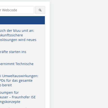
sich der bluu unit an:
zukunftssichere
slösungen wird neues
äfte starten ins
bernimmt Technische
ei Umweltauswirkungen:
EPDs für das gesamte
o bereit
pumpen für
user – Fraunhofer ISE
ungskonzepte