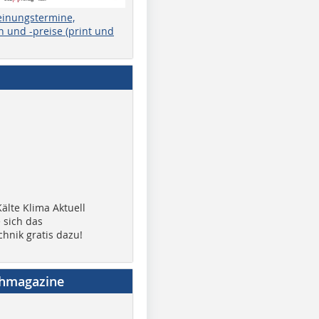
einungstermine,
 und -preise (print und
älte Klima Aktuell
 sich das
chnik gratis dazu!
chmagazine