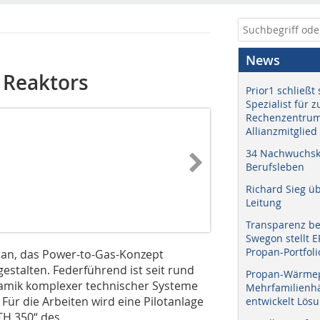
News
 Reaktors
Prior1 schließt 
Spezialist für 
Rechenzentrum
Allianzmitglied
34 Nachwuchskr
Berufsleben
Richard Sieg ü
Leitung
Transparenz b
Swegon stellt 
Propan-Portfoli
ran, das Power-to-Gas-Konzept
gestalten. Federführend ist seit rund
Propan-Wärme
ynamik komplexer technischer Systeme
Mehrfamilienhä
 Für die Arbeiten wird eine Pilotanlage
entwickelt Lös
TH 350“ des