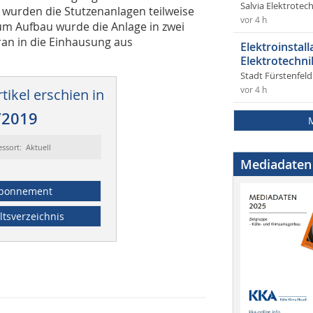
Salvia Elektrote
 wurden die Stutzenanlagen teilweise
vor 4 h
zum Aufbau wurde die Anlage in zwei
ran in die Einhausung aus
Elektroinstal
Elektrotechni
Stadt Fürstenfel
vor 4 h
tikel erschien in
/2019
essort: Aktuell
Mediadaten
bonnement
ltsverzeichnis