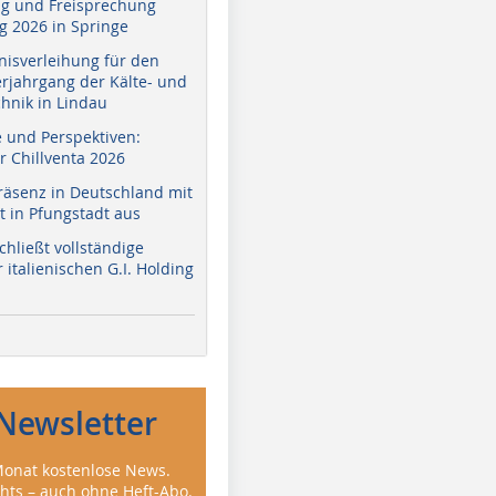
g und Freisprechung
 2026 in Springe
nisverleihung für den
erjahrgang der Kälte- und
hnik in Lindau
e und Perspektiven:
r Chillventa 2026
räsenz in Deutschland mit
 in Pfungstadt aus
hließt vollständige
italienischen G.I. Holding
Newsletter
onat kostenlose News.
ghts – auch ohne Heft-Abo.