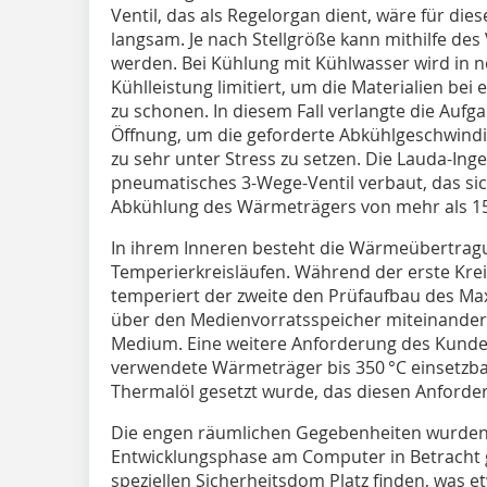
Ventil, das als Regelorgan dient, wäre für die
langsam. Je nach Stellgröße kann mithilfe des 
werden. Bei Kühlung mit Kühlwasser wird in 
Kühlleistung limitiert, um die Materialien b
zu schonen. In diesem Fall verlangte die Aufg
Öffnung, um die geforderte Abkühlgeschwindig
zu sehr unter Stress zu setzen. Die Lauda-Ing
pneumatisches 3-Wege-Ventil verbaut, das sic
Abkühlung des Wärmeträgers von mehr als 15
In ihrem Inneren besteht die Wärmeübertrag
Temperierkreisläufen. Während der erste Krei
temperiert der zweite den Prüfaufbau des Max-
über den Medienvorratsspeicher miteinander
Medium. Eine weitere Anforderung des Kunden
verwendete Wärmeträger bis 350 °C einsetzb
Thermalöl gesetzt wurde, das diesen Anforde
Die engen räumlichen Gegebenheiten wurden 
Entwicklungsphase am Computer in Betracht 
speziellen Sicherheitsdom Platz finden, was 