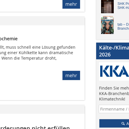
mehr
SHK Pro
SHK-H
tab – 
Branch
iochemie
Kälte-/Klim
lt, muss schnell eine Lösung gefunden
ung einer Kühlkette kann dramatische
2026
. Wenn die Temperatur droht,
mehr
Finden Sie mehr
KKA-Branchenb
Klimatechnik!
A
rderungen nicht erfüllen