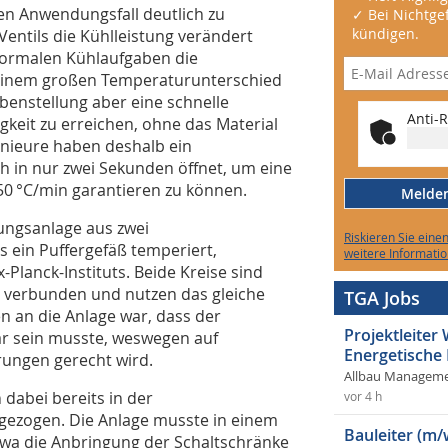
sen Anwendungsfall deutlich zu
✓ Bei Nichtgef
kündigen.
Ventils die Kühlleistung verändert
normalen Kühlaufgaben die
ei einem großen Temperaturunterschied
abenstellung aber eine schnelle
Anti-R
keit zu erreichen, ohne das Material
enieure haben deshalb ein
h in nur zwei Sekunden öffnet, um eine
0 °C/min garantieren zu können.
Melden 
ungsanlage aus zwei
Riskieren Sie eine
s ein Puffergefäß temperiert,
weitere Informatio
Planck-Instituts. Beide Kreise sind
 verbunden und nutzen das gleiche
TGA Jobs
 an die Anlage war, dass der
Projektleite
ar sein musste, weswegen auf
Energetische
rungen gerecht wird.
Allbau Manageme
dabei bereits in der
vor 4 h
gezogen. Die Anlage musste in einem
Bauleiter (m/
etwa die Anbringung der Schaltschränke