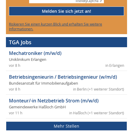
Friendly
Captcha ⇗
Melden Sie sich jetzt an!
Riskieren Sie einen kurzen Blick und erhalten Sie weitere
Informationen.
TGA Jobs
Mechatroniker (m/w/d)
Uniklinikum Erlangen
vor 8 h
in Erlangen
Betriebsingenieurin / Betriebsingenieur (w/m/d)
Bundesanstalt für Immobilienaufgaben
vor 8 h
in Berlin (+1 weiterer Standort)
Monteur/-in Netzbetrieb Strom (m/w/d)
Gemeindewerke Haßloch GmbH
vor 11 h
in Haßloch (+1 weiterer Standort)
Mehr Stellen