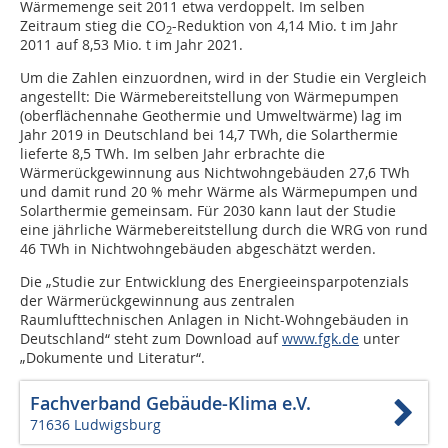
Wärmemenge seit 2011 etwa verdoppelt. Im selben
Zeitraum stieg die CO
-Reduktion von 4,14 Mio. t im Jahr
2
2011 auf 8,53 Mio. t im Jahr 2021.
Um die Zahlen einzuordnen, wird in der Studie ein Vergleich
angestellt: Die Wärmebereitstellung von Wärmepumpen
(oberflächennahe Geothermie und Umweltwärme) lag im
Jahr 2019 in Deutschland bei 14,7 TWh, die Solar­thermie
lieferte 8,5 TWh. Im selben Jahr erbrachte die
Wärmerückgewinnung aus Nichtwohngebäuden 27,6 TWh
und damit rund 20 % mehr Wärme als Wärmepumpen und
Solarthermie gemeinsam. Für 2030 kann laut der Studie
eine jährliche Wärmebereitstellung durch die WRG von rund
46 TWh in Nichtwohngebäuden abgeschätzt werden.
Die „Studie zur Entwicklung des Energieeinsparpotenzials
der Wärmerückgewinnung aus zentralen
Raumlufttechnischen Anlagen in Nicht-Wohngebäuden in
Deutschland“ steht zum Download auf
www.fgk.de
unter
„Dokumente und Literatur“.
Fachverband Gebäude-Klima e.V.
71636 Ludwigsburg