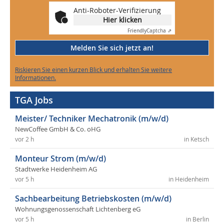
Anti-Roboter-Verifizierung
Hier klicken
Friendly
Captcha ⇗
Melden Sie sich jetzt an!
Riskieren Sie einen kurzen Blick und erhalten Sie weitere
Informationen.
TGA Jobs
Meister/ Techniker Mechatronik (m/w/d)
NewCoffee GmbH & Co. oHG
vor 2 h
in Ketsch
Monteur Strom (m/w/d)
Stadtwerke Heidenheim AG
vor 5 h
in Heidenheim
Sachbearbeitung Betriebskosten (m/w/d)
Wohnungsgenossenschaft Lichtenberg eG
vor 5 h
in Berlin