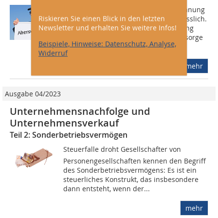
Vor einer Nachfolge- oder Verkaufsplanung
Riskieren Sie einen Blick in den letzten
ist eine Unternehmensanalyse unerlässlich.
Newsletter und erhalten Sie weitere Infos!
Dazu gehört auch eine Risikobewertung
bezüglich der betrieblichen Altersvorsorge
Beispiele, Hinweise: Datenschutz, Analyse,
unter Berücksichtigung aller...
Widerruf
mehr
Ausgabe 04/2023
Unternehmensnachfolge und
Unternehmensverkauf
Teil 2: Sonderbetriebsvermögen
Steuerfalle droht Gesellschafter von
Personengesellschaften kennen den Begriff
des Sonderbetriebsvermögens: Es ist ein
steuerliches Konstrukt, das insbesondere
dann entsteht, wenn der...
mehr