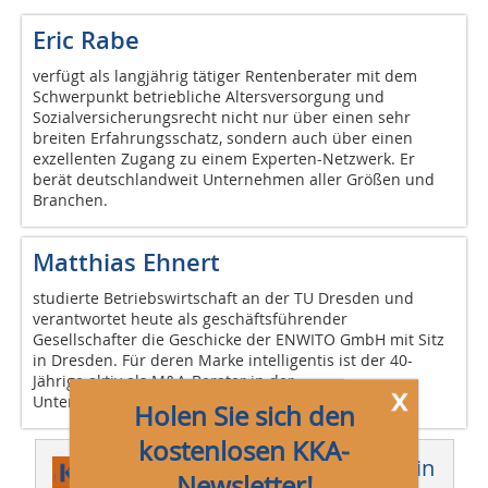
Eric Rabe
verfügt als langjährig tätiger Rentenberater mit dem
Schwerpunkt betriebliche Altersversorgung und
Sozialversicherungsrecht nicht nur über einen sehr
breiten Erfahrungsschatz, sondern auch über einen
exzellenten Zugang zu einem Experten-Netzwerk. Er
berät deutschlandweit Unternehmen aller Größen und
Branchen.
Matthias Ehnert
studierte Betriebswirtschaft an der TU Dresden und
verantwortet heute als geschäftsführender
Gesellschafter die Geschicke der ENWITO GmbH mit Sitz
in Dresden. Für deren Marke intelligentis ist der 40-
Jährige aktiv als M&A-Berater in der
x
Unternehmensnachfolge für Betriebe tätig.
Holen Sie sich den
kostenlosen KKA-
Dieser Artikel erschien in
Newsletter!