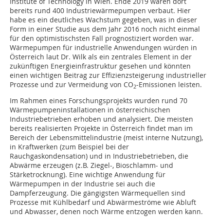
Institute of Technology in Wien. Ende 2019 waren dort
bereits rund 400 Industriewärmepumpen verbaut. Hier
habe es ein deutliches Wachstum gegeben, was in dieser
Form in einer Studie aus dem Jahr 2016 noch nicht einmal
für den optimistischsten Fall prognostiziert worden war.
Wärmepumpen für industrielle Anwendungen würden in
Österreich laut Dr. Wilk als ein zentrales Element in der
zukünftigen Energieinfrastruktur gesehen und könnten
einen wichtigen Beitrag zur Effizienzsteigerung industrieller
Prozesse und zur Vermeidung von CO
-Emissionen leisten.
2
Im Rahmen eines Forschungsprojekts wurden rund 70
Wärmepumpeninstallationen in österreichischen
Industriebetrieben erhoben und analysiert. Die meisten
bereits realisierten Projekte in Österreich findet man im
Bereich der Lebensmittelindustrie (meist interne Nutzung),
in Kraftwerken (zum Beispiel bei der
Rauchgaskondensation) und in Industriebetrieben, die
Abwärme erzeugen (z.B. Ziegel-, Bioschlamm- und
Stärketrocknung). Eine wichtige Anwendung für
Wärmepumpen in der Industrie sei auch die
Dampferzeugung. Die gängigsten Wärmequellen sind
Prozesse mit Kühlbedarf und Abwärmeströme wie Abluft
und Abwasser, denen noch Wärme entzogen werden kann.