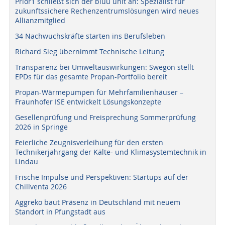
Prior1 schließt sich der bluu unit an: Spezialist für
zukunftssichere Rechenzentrumslösungen wird neues
Allianzmitglied
34 Nachwuchskräfte starten ins Berufsleben
Richard Sieg übernimmt Technische Leitung
Transparenz bei Umweltauswirkungen: Swegon stellt
EPDs für das gesamte Propan-Portfolio bereit
Propan-Wärmepumpen für Mehrfamilienhäuser –
Fraunhofer ISE entwickelt Lösungskonzepte
Gesellenprüfung und Freisprechung Sommerprüfung
2026 in Springe
Feierliche Zeugnisverleihung für den ersten
Technikerjahrgang der Kälte- und Klimasystemtechnik in
Lindau
Frische Impulse und Perspektiven: Startups auf der
Chillventa 2026
Aggreko baut Präsenz in Deutschland mit neuem
Standort in Pfungstadt aus