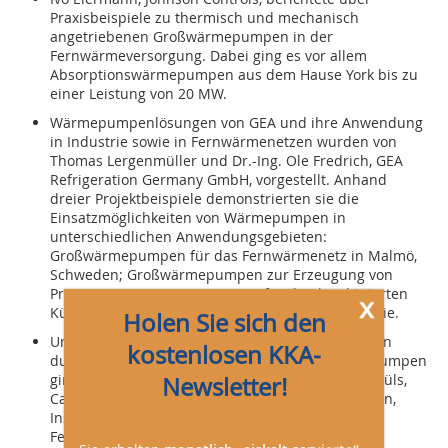
Praxisbeispiele zu thermisch und mechanisch
angetriebenen Großwärmepumpen in der
Fernwärmeversorgung. Dabei ging es vor allem
Absorptionswärmepumpen aus dem Hause York bis zu
einer Leistung von 20 MW.
Wärmepumpenlösungen von GEA und ihre Anwendung
in Industrie sowie in Fernwärmenetzen wurden von
Thomas Lergenmüller und Dr.-Ing. Ole Fredrich, GEA
Refrigeration Germany GmbH, vorgestellt. Anhand
dreier Projektbeispiele demonstrierten sie die
Einsatzmöglichkeiten von Wärmepumpen in
unterschiedlichen Anwendungsgebieten:
Großwärmepumpen für das Fernwärmenetz in Malmö,
Schweden; Großwärmepumpen zur Erzeugung von
Prozesswärme; Wärmepumpen für den kombinierten
x
Kühl- und Heizbetrieb in der Lebensmittelindustrie.
Holen Sie sich den
Um die Leistungssteigerung von Fernwärmenetzen
kostenlosen KKA-
durch thermisch angetriebene Sorptionswärmepumpen
ging es im Vortrag von Stefan Petersen, Walther Hüls,
Newsletter!
Carsten Hausherr und Jan Albers von der TU Berlin,
Institut für Energietechnik. In Nah- und
Fernwärmenetzen werden u. a.