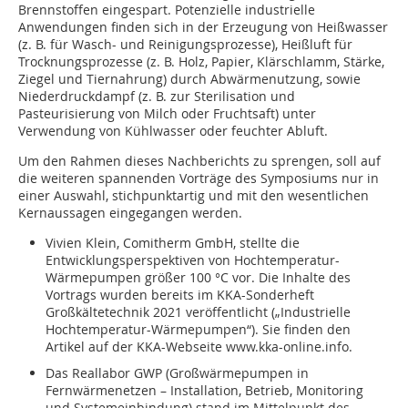
Brennstoffen eingespart. Potenzielle industrielle
Anwendungen finden sich in der Erzeugung von Heißwasser
(z. B. für Wasch- und Reinigungsprozesse), Heißluft für
Trocknungsprozesse (z. B. Holz, Papier, Klärschlamm, Stärke,
Ziegel und Tiernahrung) durch Abwärmenutzung, sowie
Niederdruckdampf (z. B. zur Sterilisation und
Pasteurisierung von Milch oder Fruchtsaft) unter
Verwendung von Kühlwasser oder feuchter Abluft.
Um den Rahmen dieses Nachberichts zu sprengen, soll auf
die weiteren spannenden Vorträge des Symposiums nur in
einer Auswahl, stichpunktartig und mit den wesentlichen
Kernaussagen eingegangen werden.
Vivien Klein, Comitherm GmbH, stellte die
Entwicklungsperspektiven von Hochtemperatur-
Wärmepumpen größer 100 °C vor. Die Inhalte des
Vortrags wurden bereits im KKA-Sonderheft
Großkältetechnik 2021 veröffentlicht („Industrielle
Hochtemperatur-Wärmepumpen“). Sie finden den
Artikel auf der KKA-Webseite www.kka-online.info.
Das Reallabor GWP (Großwärmepumpen in
Fernwärmenetzen – Installation, Betrieb, Monitoring
und Systemeinbindung) stand im Mittelpunkt des