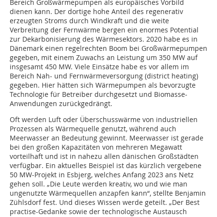
Bereich Großwärmepumpen als europäisches Vorbild
dienen kann. Der dortige hohe Anteil des regenerativ
erzeugten Stroms durch Windkraft und die weite
Verbreitung der Fernwärme bergen ein enormes Potential
zur Dekarbonisierung des Wärmesektors. 2020 habe es in
Dänemark einen regelrechten Boom bei Großwärmepumpen
gegeben, mit einem Zuwachs an Leistung um 350 MW auf
insgesamt 450 MW. Viele Einsätze habe es vor allem im
Bereich Nah- und Fernwärmeversorgung (district heating)
gegeben. Hier hätten sich Wärmepumpen als bevorzugte
Technologie für Betreiber durchgesetzt und Biomasse-
Anwendungen zurückgedrängt.
Oft werden Luft oder Überschusswärme von industriellen
Prozessen als Wärmequelle genutzt, während auch
Meerwasser an Bedeutung gewinnt. Meerwasser ist gerade
bei den großen Kapazitäten von mehreren Megawatt
vorteilhaft und ist in nahezu allen dänischen Großstädten
verfügbar. Ein aktuelles Beispiel ist das kürzlich vergebene
50 MW-Projekt in Esbjerg, welches Anfang 2023 ans Netz
gehen soll. „Die Leute werden kreativ, wo und wie man
ungenutzte Wärmequellen anzapfen kann“, stellte Benjamin
Zühlsdorf fest. Und dieses Wissen werde geteilt. „Der Best
practise-Gedanke sowie der technologische Austausch