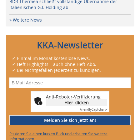
BDR Thermea schließt vollständige Übernahme der
italienischen G.I. Holding ab
» Weitere News
KKA-Newsletter
✓ Einmal im Monat kostenlose News.
✓ Heft-Highlights – auch ohne Heft-Abo.
✓ Bei Nichtgefallen jederzeit zu kündigen.
Anti-Roboter-Verifizierung
Hier klicken
Friendly
Captcha ⇗
Melden Sie sich jetzt an!
Riskieren Sie einen kurzen Blick und erhalten Sie weitere
Informationen.