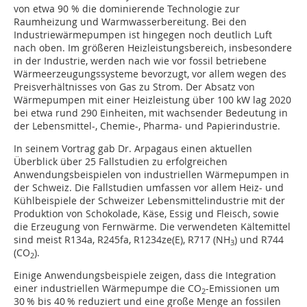
von etwa 90 % die dominierende Technologie zur
Raumheizung und Warmwasserbereitung. Bei den
Industriewärmepumpen ist hingegen noch deutlich Luft
nach oben. Im größeren Heizleistungsbereich, insbesondere
in der Industrie, werden nach wie vor fossil betriebene
Wärmeerzeugungssysteme bevorzugt, vor allem wegen des
Preisverhältnisses von Gas zu Strom. Der Absatz von
Wärmepumpen mit einer Heizleistung über 100 kW lag 2020
bei etwa rund 290 Einheiten, mit wachsender Bedeutung in
der Lebensmittel-, Chemie-, Pharma- und Papierindustrie.
In seinem Vortrag gab Dr. Arpagaus einen aktuellen
Überblick über 25 Fallstudien zu erfolgreichen
Anwendungsbeispielen von industriellen Wärmepumpen in
der Schweiz. Die Fallstudien umfassen vor allem Heiz- und
Kühlbeispiele der Schweizer Lebensmittelindustrie mit der
Produktion von Schokolade, Käse, Essig und Fleisch, sowie
die Erzeugung von Fernwärme. Die verwendeten Kältemittel
sind meist R134a, R245fa, R1234ze(E), R717 (NH
) und R744
3
(CO
).
2
Einige Anwendungsbeispiele zeigen, dass die Integration
einer industriellen Wärmepumpe die CO
-Emissionen um
2
30 % bis 40 % reduziert und eine große Menge an fossilen