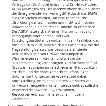
Vortrags von Dr. Andrej Jentsch und Dr. Heiko Huther,
AGFW (www.agfw.de). Der Ideenwettbewerb „Reallabore
der Energiewende“ war Anfang 2019 durch das BMWi
ausgeschrieben worden, um eine ganzheitliche
„Erprobung der technischen und nicht-technischen
Innovationen in einem realen Umfeld“ zu erforschen.
Der AGFW hatte sich mit einem Konsortium aus fünf
Versorgungsunternehmen und zwei
Forschungsinstituten beworben. In dem Reallabor, das
noch bis 2026 läuft, haben sich die Partner u.a. mit der
Fragestellung befasst, was besonders effiziente
Betriebskonzepte von Großwärmepumpen in
Wärmenetzen sein könnten und wie sie die
Sektorenkopplung voranbringen. Hierfür werden fünf
Großwärmepumpen an verschiedenen Standpunkten
errichtet und die dabei gemachten Erfahrungen
dokumentiert. Untersuchte Aspekte sind dabei
Antragstellung, Installation, Betrieb, Verhalten von
Umweltwärmequellen, Kältemittel­auswahl, spezifische
Wärmenetzkennwerte, CO
-Emissionen,
2
Ressourcenverbrauch, Interaktionen mit dem
Stromnetz.
Ivo Eiermann, Johnson Controls, berichtete über