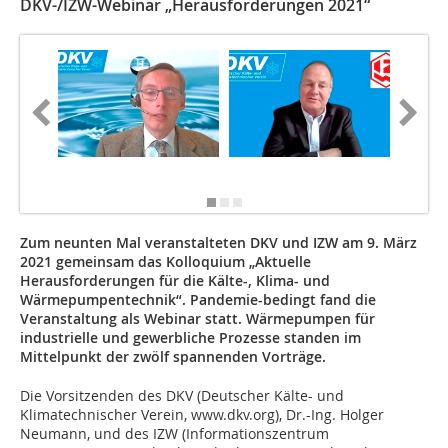
DKV-/IZW-Webinar „Herausforderungen 2021“
Bild: Gu
Energise
Zum neunten Mal veranstalteten DKV und IZW am 9. März
2021 gemeinsam das Kolloquium „Aktuelle
Herausforderungen für die Kälte-, Klima- und
Wärmepumpentechnik“. Pandemie-bedingt fand die
Veranstaltung als Webinar statt. Wärmepumpen für
industrielle und gewerbliche Prozesse standen im
Mittelpunkt der zwölf spannenden Vorträge.
Die Vorsitzenden des DKV (Deutscher Kälte- und
Klimatechnischer Verein, www.dkv.org), Dr.-Ing. Holger
Neumann, und des IZW (Informationszentrum