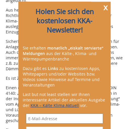
angedacht.
x
Holen Sie sich den
Aus heutiger Sicht ist die Einführung dieser neuen
Richtlinie, aus der sich auch Dämmdickenvorgaben für
kostenlosen KKA-
Klima- und Lüftungsleitungen nach Energieeffizienz
auslegen ließen, nicht vor 2016 zu erwarten. Wann dies
Newsletter!
Einzug in die Praxis hält, bleibt also offen.
Sicherlich wird es Unterschiede zwischen Dämmungen für
Anlagen zur Erwärmung und Anlagen zur Kühlung geben.
Sie erhalten
monatlich „eiskalt servierte“
Auch die tägliche Praxis auf einer Baustelle beweist uns
Meldungen
aus der Kälte-, Klima- und
immer wieder, dass besonders bauliche Gegebenheiten, wie
Wärmepumpenbranche
z.B. zu geringe Abstände zwischen den Leitungen, höhere
Dazu gibt es
Links
zu kostenlosen Apps,
Dämmdicken verhindern.
Whitepapers und/oder Websites bzw.
Es ist Zeit für ein Umdenken.
Videos sowie Hinweise auf Termine und
Veranstaltungen
Einen ersten Schritt bietet hier die neue Fassung der DIN
4140: „Dämmarbeiten an betriebstechnischen Anlagen in
Last but not least stellen wir Ihnen
der Industrie und in der technischen Gebäudeausrüstung“
interessante Artikel der aktuellen Ausgabe
vom April 2014. Hier werden die Abstände zwischen Klima-
der
KKA – Kälte Klima Aktuell
vor.
und Lüftungsleitungen neu geregelt und damit die
Voraussetzungen für den Einbau höherer Dämmdicken
geschaffen.