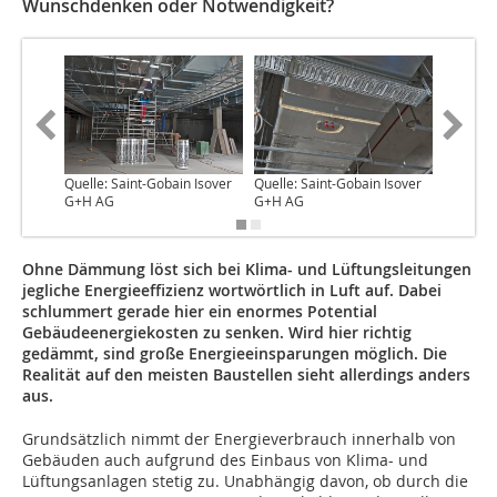
Wunschdenken oder Notwendigkeit?
Quelle: Saint-Gobain Isover
Quelle: Saint-Gobain Isover
Quelle: 
G+H AG
G+H AG
G+H AG
Ohne Dämmung löst sich bei Klima- und Lüftungsleitungen
jegliche Energieeffizienz wortwörtlich in Luft auf. Dabei
schlummert gerade hier ein enormes Potential
Gebäudeenergiekosten zu senken. Wird hier richtig
gedämmt, sind große Energieeinsparungen möglich. Die
Realität auf den meisten Baustellen sieht allerdings anders
aus.
Grundsätzlich nimmt der Energieverbrauch innerhalb von
Gebäuden auch aufgrund des Einbaus von Klima- und
Lüftungsanlagen stetig zu. Unabhängig davon, ob durch die