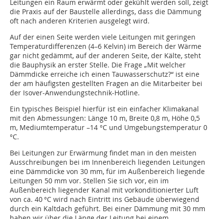
Leitungen ein Raum erwärmt oder gekühlt werden soll, zeigt
die Praxis auf der Baustelle allerdings, dass die Dämmung
oft nach anderen Kriterien ausgelegt wird.
Auf der einen Seite werden viele Leitungen mit geringen
Temperaturdifferenzen (4–6 Kelvin) im Bereich der Wärme
gar nicht gedämmt, auf der anderen Seite, der Kälte, steht
die Bauphysik an erster Stelle. Die Frage „Mit welcher
Dämmdicke erreiche ich einen Tauwasserschutz?“ ist eine
der am häufigsten gestellten Fragen an die Mitarbeiter bei
der Isover-Anwendungstechnik-Hotline.
Ein typisches Beispiel hierfür ist ein einfacher Klimakanal
mit den Abmessungen: Länge 10 m, Breite 0,8 m, Höhe 0,5
m, Mediumtemperatur –14 °C und Umgebungstemperatur 0
°C.
Bei Leitungen zur Erwärmung findet man in den meisten
Ausschreibungen bei im Innenbereich liegenden Leitungen
eine Dämmdicke von 30 mm, für im Außenbereich liegende
Leitungen 50 mm vor. Stellen Sie sich vor, ein im
Außenbereich liegender Kanal mit vorkonditionierter Luft
von ca. 40 °C wird nach Eintritt ins Gebäude überwiegend
durch ein Kaltdach geführt. Bei einer Dämmung mit 30 mm
haben wir über die Länge der Leitung bei einem