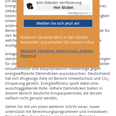
Ein weiteres Beispiel für neue Wege im Bereich
Anti-Roboter-Verifizierung
Energieeffizienz sind Green-Building-Gebäude. Als grünes
Hier klicken
Gebäude (engl. green building) wird ein Gebäude
Friendly
Captcha ⇗
bezeichnet, das unter dem Leitgedanken der Nachhaltigkeit
entwickelt wurde. Die Gebäude zeichnen sich unter
Melden Sie sich jetzt an!
anderem durch eine hohe Ressourceneffizienz in den
Bereichen Energie, Wasser und Material aus. Hier wurde für
den Bereich der Klima- und Lüftungsanlagen erkannt,
Riskieren Sie einen Blick in den letzten
welchen positiven Einfluss höhere Dämmdicken auf die
Newsletter und erhalten Sie weitere Infos!
Auslegung solcher Anlagen haben.
Beispiele, Hinweise: Datenschutz, Analyse,
Anlagenbetreiber, Planer und ausführende Fachfirmen
Widerruf
stehen in der Verantwortung, das Potential von Dämmungen
für die Auslegung von Klima- und Lüftungsleitungen stärker
einzubeziehen und bauphysikalisch notwendige gegen
energieeffiziente Dämmdicken auszutauschen. Deutschland
hat sich ehrgeizige Ziele im Bereich Umweltschutz und CO
-
2
Einsparung gesetzt. Energieeffizienz spielt dabei eine
ausschlaggebende Rolle. Höhere Dämmdicken bieten in
diesem Bereich deutliche Einsparpotentiale, die derzeit
vielfach nicht genutzt werden.
Gehen Sie mit uns einen weiteren Schritt voran. Isover
unterstützt mit Berechnungsprogrammen und innovativen