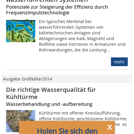
Potenziale zur Steigerung der Effizienz durch
Frequenzimpulstechnologie
Ein typisches Merkmal bei
wasserführenden Systemen von
kältetechnischen Anlagen sind
Ablagerungen wie Kalk, Magnetit und
Biofilme sowie Korrosion in Armaturen und
Rohrwandungen, die die Leistung...
mehr
Ausgabe Großkälte/2014
Die richtige Wasserqualität für
Kühltürme
Wasserbehandlung und -aufbereitung
Kühltürme mit offener Kreislaufführung,
offene Kühltürme, geschlossene Kühltürme,
x
Hybridkühltürme, adiabate Kühlsysteme  es
Holen Sie sich den
gibt eine Fülle unterschiedlicher