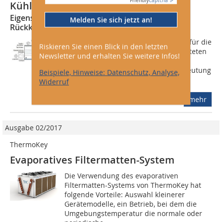
Friendly
Captcha ⇗
Kühltürmen
Eigenschaften, Auswahl und Betrieb von
Melden Sie sich jetzt an!
Rückkühlwerken
Die Rückkühlanlage ist entscheidend für die
Riskieren Sie einen Blick in den letzten
Funktion und Effizienz der vorgeschalteten
Newsletter und erhalten Sie weitere Infos!
Prozesse, z.B. die Klimatisierung und
Kälteerzeugung. Jedoch wird die Bedeutung
Beispiele, Hinweise: Datenschutz, Analyse,
der Rückkühlanlage für...
Widerruf
mehr
Ausgabe 02/2017
ThermoKey
Evaporatives Filtermatten-System
Die Verwendung des evaporativen
Filtermatten-Systems von ThermoKey hat
folgende Vorteile: Auswahl kleinerer
Gerätemodelle, ein Betrieb, bei dem die
Umgebungstemperatur die normale oder