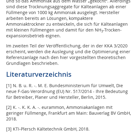
und so das Ammoniak aus dem Wasser „gekocht“. Allerdings
sind diese Trocknungsaggregate für Kälteanlagen ab einer
Füllmenge von 1000 kg Ammoniak ausgelegt. Hersteller
arbeiten bereits an Lösungen, kompaktere
Ammoniaktrockner zu entwickeln, die sich für Kälteanlagen
mit kleinen Füllmengen und damit für den NH
-Trocken­
3
expansionsbetrieb eignen.
Im zweiten Teil der Veröffentlichung, der in der KKA 3/2020
erscheint, werden die Auslegung und die Optimierung einer
Referenzanlage nach den hier vorgestellten theoretischen
Grundlagen beschrieben.
Literaturverzeichnis
[1] N. B. u. R. -. M. E. Bundesministerium für Umwelt, Die
neue F-Gas-Verordnung (EU) Nr. 517/2014 - Ihre Bedeutung
für Betreiber, Planer und Hersteller, Berlin, 2015.
[2] K. -. K. K. A. -. eurammon, Ammoniakanlagen mit
geringer Füllmenge, Frankfurt am Main: Bauverlag BV GmbH,
2018.
[3] KTI-Plersch Kältetechnik GmbH, 2018.