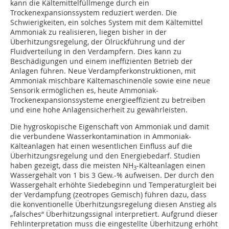
kann die Kältemittelfüllmenge durch ein
Trockenexpansionssystem reduziert werden. Die
Schwierigkeiten, ein solches System mit dem Kältemittel
Ammoniak zu realisieren, liegen bisher in der
Überhitzungsregelung, der Ölrückführung und der
Fluidverteilung in den Verdampfern. Dies kann zu
Beschädigungen und einem ineffizienten Betrieb der
Anlagen führen. Neue Verdampferkonstruktionen, mit
Ammoniak mischbare Kältemaschinenöle sowie eine neue
Sensorik ermöglichen es, heute Ammoniak-
Trockenexpansionssysteme energieeffizient zu betreiben
und eine hohe Anlagensicherheit zu gewährleisten.
Die hygroskopische Eigenschaft von Ammoniak und damit
die verbundene Wasserkontamination in Ammoniak-
Kälteanlagen hat einen wesentlichen Einfluss auf die
Überhitzungsregelung und den Energiebedarf. Studien
haben gezeigt, dass die meisten NH
-Kälteanlagen einen
3
Wassergehalt von 1 bis 3 Gew.-% aufweisen. Der durch den
Wassergehalt erhöhte Siedebeginn und Temperaturgleit bei
der Verdampfung (zeotropes Gemisch) führen dazu, dass
die konventionelle Überhitzungsregelung diesen Anstieg als
„falsches“ Überhitzungssignal interpretiert. Aufgrund dieser
Fehlinterpretation muss die eingestellte Überhitzung erhöht