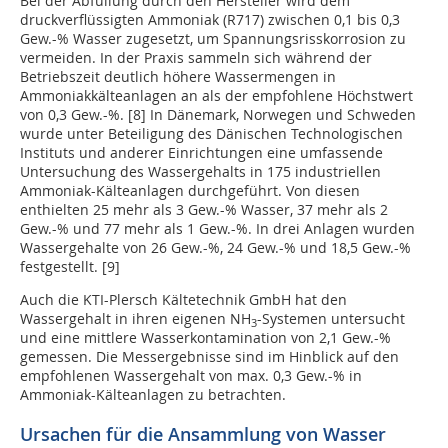
Bei der Abfüllung durch den Hersteller wird dem
druckverflüssigten Ammoniak (R717) zwischen 0,1 bis 0,3
Gew.-% Wasser zugesetzt, um Spannungsrisskorrosion zu
vermeiden. In der Praxis sammeln sich während der
Betriebszeit deutlich höhere Wassermengen in
Ammoniakkälteanlagen an als der empfohlene Höchstwert
von 0,3 Gew.-%. [8] In Dänemark, Norwegen und Schweden
wurde unter Beteiligung des Dänischen Technologischen
Instituts und anderer Einrichtungen eine umfassende
Untersuchung des Wassergehalts in 175 industriellen
Ammoniak-Kälteanlagen durchgeführt. Von diesen
enthielten 25 mehr als 3 Gew.-% Wasser, 37 mehr als 2
Gew.-% und 77 mehr als 1 Gew.-%. In drei Anlagen wurden
Wassergehalte von 26 Gew.-%, 24 Gew.-% und 18,5 Gew.-%
festgestellt. [9]
Auch die KTI-Plersch Kältetechnik GmbH hat den
Wassergehalt in ihren eigenen NH
-Systemen untersucht
3
und eine mittlere Wasserkontamination von 2,1 Gew.-%
gemessen. Die Messergebnisse sind im Hinblick auf den
empfohlenen Wassergehalt von max. 0,3 Gew.-% in
Ammoniak-Kälteanlagen zu betrachten.
Ursachen für die Ansammlung von Wasser