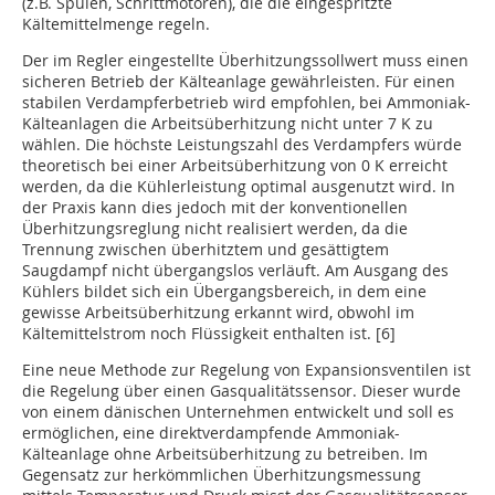
(z.B. Spulen, Schrittmotoren), die die eingespritzte
Kältemittelmenge regeln.
Der im Regler eingestellte Überhitzungssollwert muss einen
sicheren Betrieb der Kälteanlage gewährleisten. Für einen
stabilen Verdampferbetrieb wird empfohlen, bei Ammoniak-
Kälteanlagen die Arbeitsüberhitzung nicht unter 7 K zu
wählen. Die höchste Leistungszahl des Verdampfers würde
theoretisch bei einer Arbeitsüberhitzung von 0 K erreicht
werden, da die Kühlerleistung optimal ausgenutzt wird. In
der Praxis kann dies jedoch mit der konventionellen
Überhitzungsreglung nicht realisiert werden, da die
Trennung zwischen überhitztem und gesättigtem
Saugdampf nicht übergangslos verläuft. Am Ausgang des
Kühlers bildet sich ein Übergangsbereich, in dem eine
gewisse Arbeitsüberhitzung erkannt wird, obwohl im
Kältemittelstrom noch Flüssigkeit enthalten ist. [6]
Eine neue Methode zur Regelung von Expansionsventilen ist
die Regelung über einen Gasqualitätssensor. Dieser wurde
von einem dänischen Unternehmen entwickelt und soll es
ermöglichen, eine direktverdampfende Ammoniak-
Kälteanlage ohne Arbeitsüberhitzung zu betreiben. Im
Gegensatz zur herkömmlichen Überhitzungsmessung