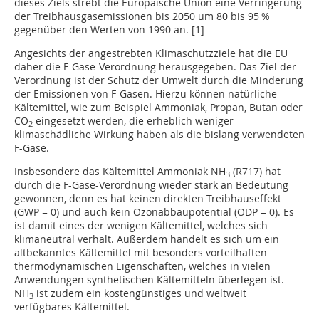
dieses Ziels strebt die Europäische Union eine Verringerung
der Treibhausgasemissionen bis 2050 um 80 bis 95 %
gegenüber den Werten von 1990 an. [1]
Angesichts der angestrebten Klimaschutzziele hat die EU
daher die F-Gase-Verordnung herausgegeben. Das Ziel der
Verordnung ist der Schutz der Umwelt durch die Minderung
der Emissionen von F-Gasen. Hierzu können natürliche
Kältemittel, wie zum Beispiel Ammoniak, Propan, Butan oder
CO
eingesetzt werden, die erheblich weniger
2
klimaschädliche Wirkung haben als die bislang verwendeten
F-Gase.
Insbesondere das Kältemittel Ammoniak NH
(R717) hat
3
durch die F-Gase-Verordnung wieder stark an Bedeutung
gewonnen, denn es hat keinen direkten Treibhauseffekt
(GWP = 0) und auch kein Ozonabbaupotential (ODP = 0). Es
ist damit eines der wenigen Kältemittel, welches sich
klimaneutral verhält. Außerdem handelt es sich um ein
altbekanntes Kältemittel mit besonders vorteilhaften
thermodynamischen Eigenschaften, welches in vielen
Anwendungen synthetischen Kältemitteln überlegen ist.
NH
ist zudem ein kostengünstiges und weltweit
3
verfügbares Kältemittel.