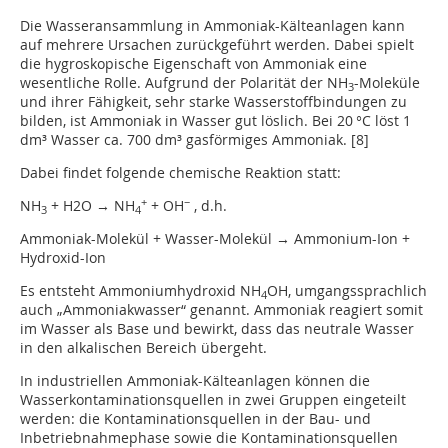
Die Wasseransammlung in Ammoniak-Kälteanlagen kann
auf mehrere Ursachen zurückgeführt werden. Dabei spielt
die hygroskopische Eigenschaft von Ammoniak eine
wesentliche Rolle. Aufgrund der Polarität der NH
-Moleküle
3
und ihrer Fähigkeit, sehr starke Wasserstoffbindungen zu
bilden, ist Ammoniak in Wasser gut löslich. Bei 20 °C löst 1
dm³ Wasser ca. 700 dm³ gasförmiges Ammoniak. [8]
Dabei findet folgende chemische Reaktion statt:
+
−
NH
+ H2O → NH
+ OH
, d.h.
3
4
Ammoniak-Molekül + Wasser-Molekül → Ammonium-Ion +
Hydroxid-Ion
Es entsteht Ammoniumhydroxid NH
OH, umgangssprachlich
4
auch „Ammoniakwasser“ genannt. Ammoniak reagiert somit
im Wasser als Base und bewirkt, dass das neutrale Wasser
in den alkalischen Bereich übergeht.
In industriellen Ammoniak-Kälteanlagen können die
Wasserkontaminationsquellen in zwei Gruppen eingeteilt
werden: die Kontaminationsquellen in der Bau- und
Inbetriebnahmephase sowie die Kontaminationsquellen