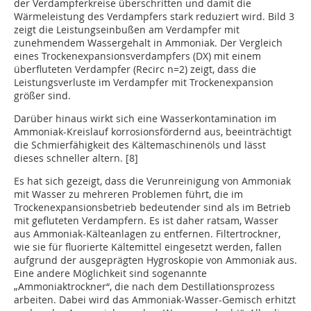
der Verdampferkreise überschritten und damit die
Wärmeleistung des Verdampfers stark reduziert wird. Bild 3
zeigt die Leistungseinbußen am Verdampfer mit
zunehmendem Wassergehalt in Ammoniak. Der Vergleich
eines Trocken­expansionsverdampfers (DX) mit einem
überfluteten Verdampfer (Recirc n=2) zeigt, dass die
Leistungsverluste im Verdampfer mit Trockenexpansion
größer sind.
Darüber hinaus wirkt sich eine Wasserkontamination im
Ammoniak-Kreislauf korrosionsfördernd aus, beeinträchtigt
die Schmierfähigkeit des Kältemaschinenöls und lässt
dieses schneller altern. [8]
Es hat sich gezeigt, dass die Verunreinigung von Ammoniak
mit Wasser zu mehreren Problemen führt, die im
Trockenexpansionsbetrieb bedeutender sind als im Betrieb
mit gefluteten Verdampfern. Es ist daher ratsam, Wasser
aus Ammoniak-Kälteanlagen zu entfernen. Filtertrockner,
wie sie für fluorierte Kältemittel eingesetzt werden, fallen
aufgrund der ausgeprägten Hygroskopie von Ammoniak aus.
Eine andere Möglichkeit sind sogenannte
„Ammoniaktrockner“, die nach dem Destillationsprozess
arbeiten. Dabei wird das Ammoniak-Wasser-Gemisch erhitzt