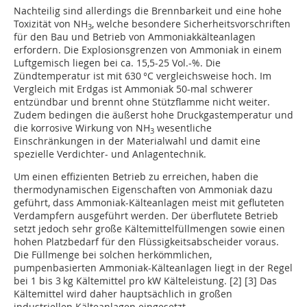
Nachteilig sind allerdings die Brennbarkeit und eine hohe
Toxizität von NH
, welche besondere Sicherheitsvorschriften
3
für den Bau und Betrieb von Ammoniakkälteanlagen
erfordern. Die Explosionsgrenzen von Ammoniak in einem
Luftgemisch liegen bei ca. 15,5-25 Vol.-%. Die
Zündtemperatur ist mit 630 °C vergleichsweise hoch. Im
Vergleich mit Erdgas ist Ammoniak 50-mal schwerer
entzündbar und brennt ohne Stützflamme nicht weiter.
Zudem bedingen die äußerst hohe Druckgastemperatur und
die korrosive Wirkung von NH
wesentliche
3
Einschränkungen in der Materialwahl und damit eine
spezielle Verdichter- und Anlagentechnik.
Um einen effizienten Betrieb zu erreichen, haben die
thermodynamischen Eigenschaften von Ammoniak dazu
geführt, dass Ammoniak-Kälteanlagen meist mit gefluteten
Verdampfern ausgeführt werden. Der überflutete Betrieb
setzt jedoch sehr große Kältemittelfüllmengen sowie einen
hohen Platzbedarf für den Flüssigkeitsabscheider voraus.
Die Füllmenge bei solchen herkömmlichen,
pumpenbasierten Ammoniak-Kälteanlagen liegt in der Regel
bei 1 bis 3 kg Kältemittel pro kW Kälteleistung. [2] [3] Das
Kältemittel wird daher hauptsächlich in großen
industriellen Kälteanlagen eingesetzt.