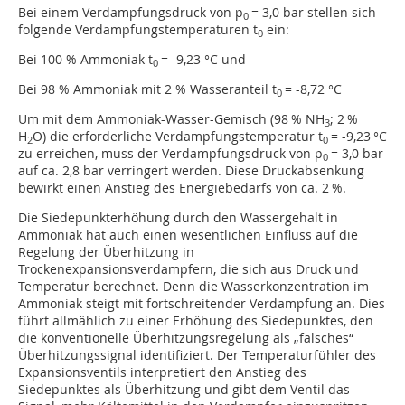
Bei einem Verdampfungsdruck von p
= 3,0 bar stellen sich
0
folgende Verdampfungstemperaturen t
ein:
0
Bei 100 % Ammoniak t
= -9,23 °C und
0
Bei 98 % Ammoniak mit 2 % Wasseranteil t
= -8,72 °C
0
Um mit dem Ammoniak-Wasser-Gemisch (98 % NH
; 2 %
3
H
O) die erforderliche Verdampfungstemperatur t
= -9,23 °C
2
0
zu erreichen, muss der Verdampfungsdruck von p
= 3,0 bar
0
auf ca. 2,8 bar verringert werden. Diese Druckabsenkung
bewirkt einen Anstieg des Energiebedarfs von ca. 2 %.
Die Siedepunkterhöhung durch den Wassergehalt in
Ammoniak hat auch einen wesentlichen Einfluss auf die
Regelung der Überhitzung in
Trockenexpansionsverdampfern, die sich aus Druck und
Temperatur berechnet. Denn die Wasserkonzentration im
Ammoniak steigt mit fortschreitender Verdampfung an. Dies
führt allmählich zu einer Erhöhung des Siedepunktes, den
die konventionelle Überhitzungsregelung als „falsches“
Überhitzungssignal identifiziert. Der Temperaturfühler des
Expansionsventils interpretiert den Anstieg des
Siedepunktes als Überhitzung und gibt dem Ventil das