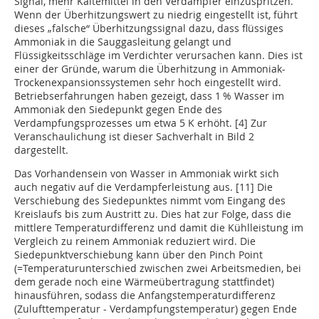
Signal, mehr Kältemittel in den Verdampfer einzuspritzen.
Wenn der Überhitzungswert zu niedrig eingestellt ist, führt
dieses „falsche“ Überhitzungssignal dazu, dass flüssiges
Ammoniak in die Sauggasleitung gelangt und
Flüssigkeitsschläge im Verdichter verursachen kann. Dies ist
einer der Gründe, warum die Überhitzung in Ammoniak-
Trockenexpansionssystemen sehr hoch eingestellt wird.
Betriebserfahrungen haben gezeigt, dass 1 % Wasser im
Ammoniak den Siedepunkt gegen Ende des
Verdampfungsprozesses um etwa 5 K erhöht. [4] Zur
Veranschaulichung ist dieser Sachverhalt in Bild 2
dargestellt.
Das Vorhandensein von Wasser in Ammoniak wirkt sich
auch negativ auf die Verdampferleistung aus. [11] Die
Verschiebung des Siedepunktes nimmt vom Eingang des
Kreislaufs bis zum Austritt zu. Dies hat zur Folge, dass die
mittlere Temperaturdifferenz und damit die Kühlleistung im
Vergleich zu reinem Ammoniak reduziert wird. Die
Siedepunktverschiebung kann über den Pinch Point
(=Temperaturunterschied zwischen zwei Arbeitsmedien, bei
dem gerade noch eine Wärmeübertragung stattfindet)
hinausführen, sodass die Anfangstemperaturdifferenz
(Zulufttemperatur - Verdampfungstemperatur) gegen Ende